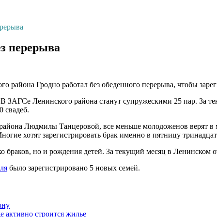
ерерыва
ез перерыва
 района Гродно работал без обеденного перерыва, чтобы зарег
. В ЗАГСе Ленинского района станут супружескими 25 пар. За те
0 свадеб.
района Людмилы Танцеровой, все меньше молодоженов верят в ма
Многие хотят зарегистрировать брак именно в пятницу тринадцат
о браков, но и рождения детей. За текущий месяц в Ленинском
аля
было зарегистрировано 5 новых семей.
ону
де активно строится жилье