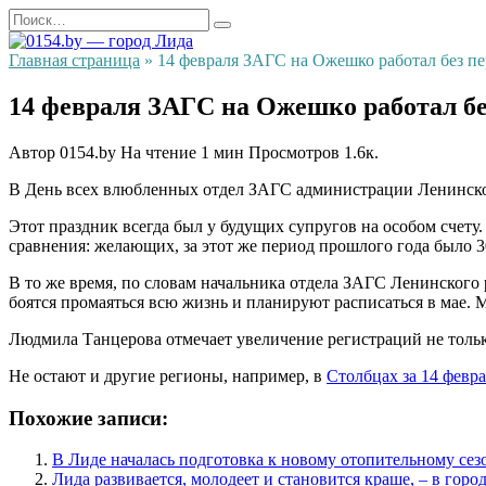
Перейти
Search
к
for:
содержанию
Главная страница
»
14 февраля ЗАГС на Ожешко работал без п
14 февраля ЗАГС на Ожешко работал б
Автор
0154.by
На чтение
1 мин
Просмотров
1.6к.
В День всех влюбленных отдел ЗАГС администрации Ленинского
Этот праздник всегда был у будущих супругов на особом счету
сравнения: желающих, за этот же период прошлого года было 3
В то же время, по словам начальника отдела ЗАГС Ленинского 
боятся промаяться всю жизнь и планируют расписаться в мае. 
Людмила Танцерова отмечает увеличение регистраций не тольк
Не остают и другие регионы, например, в
Столбцах за 14 февр
Похожие записи:
В Лиде началась подготовка к новому отопительному сез
Лида развивается, молодеет и становится краше, – в горо