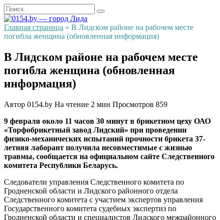
Перейти
Search
к
for:
содержанию
Главная страница
»
В Лидском районе на рабочем месте
погибла женщина (обновленная информация)
В Лидском районе на рабочем месте
погибла женщина (обновленная
информация)
Автор
0154.by
На чтение
2 мин
Просмотров
859
9 февраля около 11 часов 30 минут в брикетном цеху ОАО
«Торфобрикетный завод Лидский» при проведении
физико-механических испытаний прочности брикета 37-
летняя лаборант получила несовместимые с жизнью
травмы, сообщается на официальном сайте Следственного
комитета Республики Беларусь.
Следователи управления Следственного комитета по
Гродненской области и Лидского районного отдела
Следственного комитета с участием экспертов управления
Государственного комитета судебных экспертиз по
Гродненской области и специалистов Лидского межрайонного