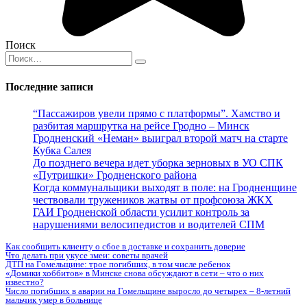
Поиск
Search
for:
Последние записи
“Пассажиров увели прямо с платформы”. Хамство и
разбитая маршрутка на рейсе Гродно – Минск
Гродненский «Неман» выиграл второй матч на старте
Кубка Салея
До позднего вечера идет уборка зерновых в УО СПК
«Путришки» Гродненского района
Когда коммунальщики выходят в поле: на Гродненщине
чествовали тружеников жатвы от профсоюза ЖКХ
ГАИ Гродненской области усилит контроль за
нарушениями велосипедистов и водителей СПМ
Как сообщить клиенту о сбое в доставке и сохранить доверие
Что делать при укусе змеи: советы врачей
ДТП на Гомельщине: трое погибших, в том числе ребенок
«Домики хоббитов» в Минске снова обсуждают в сети – что о них
известно?
Число погибших в аварии на Гомельщине выросло до четырех – 8-летний
мальчик умер в больнице