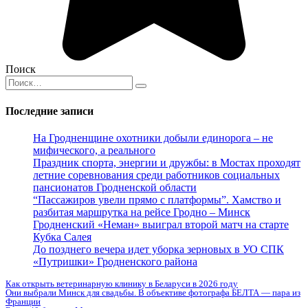
Поиск
Search
for:
Последние записи
На Гродненщине охотники добыли единорога – не
мифического, а реального
Праздник спорта, энергии и дружбы: в Мостах проходят
летние соревнования среди работников социальных
пансионатов Гродненской области
“Пассажиров увели прямо с платформы”. Хамство и
разбитая маршрутка на рейсе Гродно – Минск
Гродненский «Неман» выиграл второй матч на старте
Кубка Салея
До позднего вечера идет уборка зерновых в УО СПК
«Путришки» Гродненского района
Как открыть ветеринарную клинику в Беларуси в 2026 году
Они выбрали Минск для свадьбы. В объективе фотографа БЕЛТА — пара из
Франции