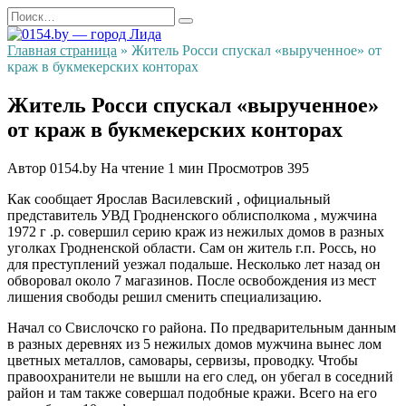
Перейти
Search
к
for:
содержанию
Главная страница
»
Житель Росси спускал «вырученное» от
краж в букмекерских конторах
Житель Росси спускал «вырученное»
от краж в букмекерских конторах
Автор
0154.by
На чтение
1 мин
Просмотров
395
Как сообщает Ярослав Василевский , официальный
представитель УВД Гродненского облисполкома , мужчина
1972 г .р. совершил серию краж из нежилых домов в разных
уголках Гродненской области. Сам он житель г.п. Россь, но
для преступлений уезжал подальше. Несколько лет назад он
обворовал около 7 магазинов. После освобождения из мест
лишения свободы решил сменить специализацию.
Начал со Свислочско го района. По предварительным данным
в разных деревнях из 5 нежилых домов мужчина вынес лом
цветных металлов, самовары, сервизы, проводку. Чтобы
правоохранители не вышли на его след, он убегал в соседний
район и там также совершал подобные кражи. Всего на его