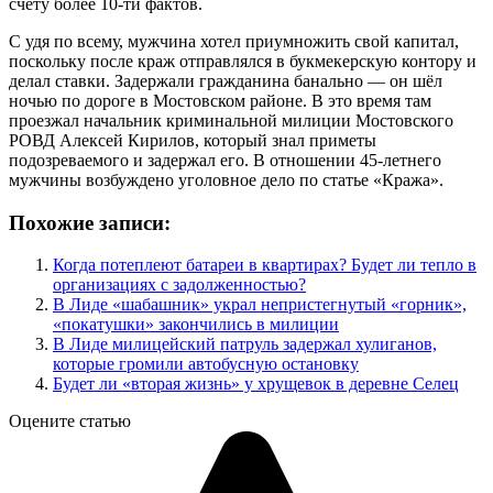
счету более 10-ти фактов.
С удя по всему, мужчина хотел приумножить свой капитал,
поскольку после краж отправлялся в букмекерскую контору и
делал ставки. Задержали гражданина банально — он шёл
ночью по дороге в Мостовском районе. В это время там
проезжал начальник криминальной милиции Мостовского
РОВД Алексей Кирилов, который знал приметы
подозреваемого и задержал его. В отношении 45-летнего
мужчины возбуждено уголовное дело по статье «Кража».
Похожие записи:
Когда потеплеют батареи в квартирах? Будет ли тепло в
организациях с задолженностью?
В Лиде «шабашник» украл непристегнутый «горник»,
«покатушки» закончились в милиции
В Лиде милицейский патруль задержал хулиганов,
которые громили автобусную остановку
Будет ли «вторая жизнь» у хрущевок в деревне Селец
Оцените статью