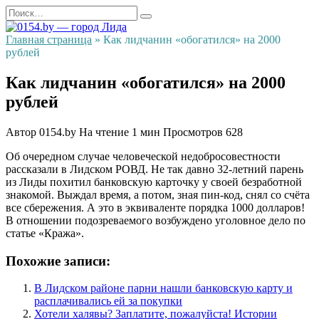
Перейти
Search
к
for:
содержанию
Главная страница
»
Как лидчанин «обогатился» на 2000
рублей
Как лидчанин «обогатился» на 2000
рублей
Автор
0154.by
На чтение
1 мин
Просмотров
628
Об очередном случае человеческой недобросовестности
рассказали в Лидском РОВД. Не так давно 32-летний парень
из Лиды похитил банковскую карточку у своей безработной
знакомой. Выждал время, а потом, зная пин-код, снял со счёта
все сбережения. А это в эквиваленте порядка 1000 долларов!
В отношении подозреваемого возбуждено уголовное дело по
статье «Кража».
Похожие записи:
В Лидском районе парни нашли банковскую карту и
расплачивались ей за покупки
Хотели халявы? Заплатите, пожалуйста! Истории