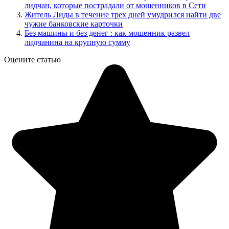
лидчан, которые пострадали от мошенников в Сети
Житель Лиды в течение трех дней умудрился найти две
чужие банковские карточки
Без машины и без денег : как мошенник развел
лидчанина на крупную сумму
Оцените статью