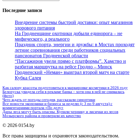
for:
Последние записи
Внедрение системы быстрой доставки: опыт магазинов
здорового питания
На Гродненщине охотники добыли единорога – не
мифического, а реального
Праздник спорта, энергии и дружбы: в Мостах проходят
летние соревнования среди работников социальных
пансионатов Гродненской области
“Пассажиров увели прямо с платформы”. Хамство и
разбитая маршрутка на рейсе Гродно – Минск
Гродненский «Неман» выиграл второй матч на старте
Кубка Салея
Как салону красоты подготовиться к маркировке косметики в 2026 году
Белоруска увидела себя в рекламе банка – хотя она в ней не снималась
(фото)
Чего ждать от погоды сегодня, рассказали синоптики
Все новости экономики и бизнеса за неделю (с 3 по 9 августа) с
комментариями портала «По делу»
Дары леса могут быть опасны. Купили чернику и лисички из лесов
Мозырского района и проверили их качество
© 2026 0154.by
Все права защищены и охраняются законодательством.