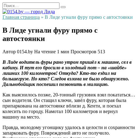
Перейти
Search
к
for:
содержанию
Главная страница
»
В Лиде угнали фуру прямо с автостоянки
В Лиде угнали фуру прямо с
автостоянки
Автор
0154.by
На чтение
1 мин
Просмотров
513
В Лиде водитель фуры рано утром пришёл к машине, сел в
кабину. И тут его бросило в холодный пот – на «шайбе»
лишних 100 километров! Откуда? Кто-то ездил на
большегрузе. Но кто? Следов взлома не было обнаружено.
Дальнобойщик поспешил позвонить в милицию.
Как выяснилось позже, 20-тонный грузовик взял покататься…
сын водителя. Он стащил ключи, завёл фуру, которая была
припаркована на автостоянке вблизи д. Кенти, и поехал
колесить по городу. Намотал 100 километров и вернул
машину на место.
Правда, молодому угонщику удалось в целости и сохранности
запарковать фуру. Повреждений авто не получило.