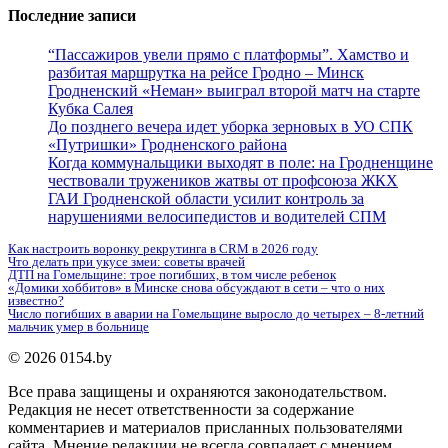
Последние записи
“Пассажиров увели прямо с платформы”. Хамство и
разбитая маршрутка на рейсе Гродно – Минск
Гродненский «Неман» выиграл второй матч на старте
Кубка Салея
До позднего вечера идет уборка зерновых в УО СПК
«Путришки» Гродненского района
Когда коммунальщики выходят в поле: на Гродненщине
чествовали тружеников жатвы от профсоюза ЖКХ
ГАИ Гродненской области усилит контроль за
нарушениями велосипедистов и водителей СПМ
Как настроить воронку рекрутинга в CRM в 2026 году
Что делать при укусе змеи: советы врачей
ДТП на Гомельщине: трое погибших, в том числе ребенок
«Домики хоббитов» в Минске снова обсуждают в сети – что о них
известно?
Число погибших в аварии на Гомельщине выросло до четырех – 8-летний
мальчик умер в больнице
© 2026 0154.by
Все права защищены и охраняются законодательством.
Редакция не несет ответственности за содержание
комментариев и материалов присланных пользователями
сайта. Мнение редакции не всегда совпадает с мнением