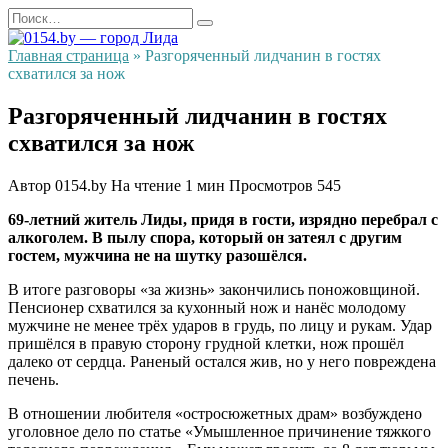
Перейти
Search
к
for:
содержанию
Главная страница
»
Разгоряченный лидчанин в гостях
схватился за нож
Разгоряченный лидчанин в гостях
схватился за нож
Автор
0154.by
На чтение
1 мин
Просмотров
545
69-летний житель Лиды, придя в гости, изрядно перебрал с
алкоголем. В пылу спора, который он затеял с другим
гостем, мужчина не на шутку разошёлся.
В итоге разговоры «за жизнь» закончились поножовщиной.
Пенсионер схватился за кухонный нож и нанёс молодому
мужчине не менее трёх ударов в грудь, по лицу и рукам. Удар
пришёлся в правую сторону грудной клетки, нож прошёл
далеко от сердца. Раненый остался жив, но у него повреждена
печень.
В отношении любителя «остросюжетных драм» возбуждено
уголовное дело по статье «Умышленное причинение тяжкого