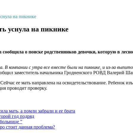
уснула на пикнике
ть уснула на пикнике
 сообщила о поиске родственников девочки, которую в лесно
В компании с утра все вместе были на пикнике, и из-за выпито
бщил заместитель начальника Гродненского РОВД Валерий Ша
Сейчас ее мать направлена на освидетельствование. Ребенок изъ
ция проводит проверку.
ла мать, а помлн забрали и ее брата
торой год подряд
 больнице ”
ро стоит данная проблема?