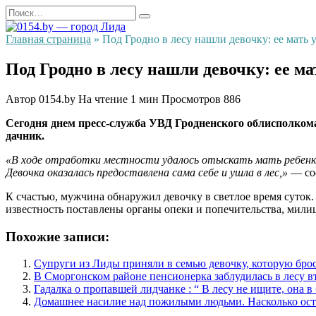
Перейти
Search
к
for:
содержанию
Главная страница
»
Под Гродно в лесу нашли девочку: ее мать 
Под Гродно в лесу нашли девочку: ее ма
Автор
0154.by
На чтение
1 мин
Просмотров
886
Сегодня днем пресс-служба УВД Гродненского облисполкома
дачник.
«В ходе отработки местности удалось отыскать мать ребенка. 
Девочка оказалась предоставлена сама себе и ушла в лес,»
— соо
К счастью, мужчина обнаружил девочку в светлое время суток. 
известность поставлены органы опеки и попечительства, мили
Похожие записи:
Супруги из Лиды приняли в семью девочку, которую броси
В Сморгонском районе пенсионерка заблудилась в лесу в
Гадалка о пропавшей лидчанке : “ В лесу не ищите, она в
Домашнее насилие над пожилыми людьми. Насколько ост