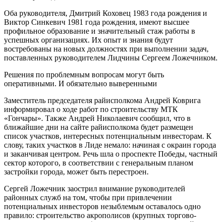
Оба руководителя, Дмитрий Коховец 1983 года рождения и
Виктор Синкевич 1981 года рождения, имеют высшее
профильное образование и значительный стаж работы в
успешных организациях. Их опыт и знания будут
востребованы на новых должностях при выполнении задач,
поставленных руководителем Лидчины Сергеем Ложечником.
Решения по проблемным вопросам могут быть
оперативными. И обязательно выверенными
Заместитель председателя райисполкома Андрей Коврига
информировал о ходе работ по строительству МТК
«Гончары». Также Андрей Николаевич сообщил, что в
ближайшие дни на сайте райисполкома будет размещен
список участков, интересных потенциальным инвесторам. К
слову, таких участков в Лиде немало: начиная с окраин города
и заканчивая центром. Речь шла о проспекте Победы, частный
сектор которого, в соответствии с генеральным планом
застройки города, может быть перестроен.
Сергей Ложечник заострил внимание руководителей
районных служб на том, чтобы при привлечении
потенциальных инвесторов незыблемым оставалось одно
правило: строительство акрополисов (крупных торгово-