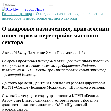
Перейти
Search
к
for:
содержанию
Главная страница
»
О кадровых назначениях, привлечении
инвесторов и перестройке частного сектора
О кадровых назначениях, привлечении
инвесторов и перестройке частного
сектора
Автор
0154.by
На чтение
2 мин
Просмотров
1.3к.
Во время проведения планерки у главы региона стало известно
о кадровых изменениях в сельхозпредприятиях Лидчины:
коллективу КСУП «Едки-Агро» представлен новый директор
– Дмитрий Коховец.
До этого времени Дмитрий Васильевич работал директором
КСУП «Совхоз «Большое Можейково» Щучинского района.
С 4 ноября текущего года управляющим КСУП «Белица-
Агро» стал Виктор Синкевич, который ранее работал на
должности главного инженера ОАО «Щучинский
маслосырзавод».