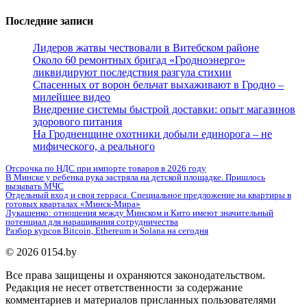
for:
Последние записи
Лидеров жатвы чествовали в Витебском районе
Около 60 ремонтных бригад «Гродноэнерго»
ликвидируют последствия разгула стихии
Спасенных от ворон бельчат выхаживают в Гродно –
милейшее видео
Внедрение системы быстрой доставки: опыт магазинов
здорового питания
На Гродненщине охотники добыли единорога – не
мифического, а реального
Отсрочка по НДС при импорте товаров в 2026 году
В Минске у ребенка рука застряла на детской площадке. Пришлось
вызывать МЧС
Отдельный вход и своя терраса. Специальное предложение на квартиры в
готовых кварталах «Минск-Мира»
Лукашенко: отношения между Минском и Кито имеют значительный
потенциал для наращивания сотрудничества
Разбор курсов Bitcoin, Ethereum и Solana на сегодня
© 2026 0154.by
Все права защищены и охраняются законодательством.
Редакция не несет ответственности за содержание
комментариев и материалов присланных пользователями