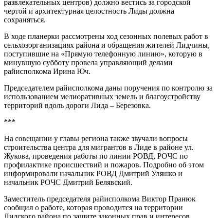
развлекательных центров) должно вестись за городской
чертой и архитектурная целостность Лиды должна
сохраняться.
В ходе планерки рассмотрены ход сезонных полевых работ в
сельхозорганизациях района и обращения жителей Лидчины,
поступившие на «Прямую телефонную линию», которую в
минувшую субботу провела управляющий делами
райисполкома Ирина Юч.
Председателем райисполкома даны поручения по контролю за
использованием мелиоративных земель и благоустройству
территорий вдоль дороги Лида – Березовка.
***
На совещании у главы региона также звучали вопросы
строительства центра для мигрантов в Лиде в районе ул.
Жукова, проведения работы по линии РОВД, РОЧС по
профилактике происшествий и пожаров. Подробно об этом
информировали начальник РОВД Дмитрий Уляшко и
начальник РОЧС Дмитрий Белявский.
Заместитель председателя райисполкома Виктор Пранюк
сообщил о работе, которая проводится на территории
Лидского района по защите законных прав и интересов