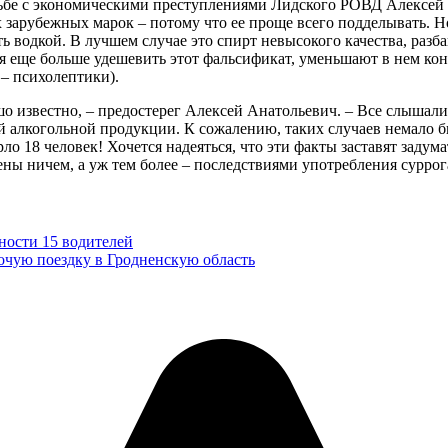
ьбе с экономическими преступлениями Лидского РОВД Алексей 
х зарубежных марок – потому что ее проще всего подделывать. 
 водкой. В лучшем случае это спирт невысокого качества, разб
 еще больше удешевить этот фальсификат, уменьшают в нем конц
– психолептики).
шо известно, – предостерег Алексей Анатольевич. – Все слышали
 алкогольной продукции. К сожалению, таких случаев немало был
 18 человек! Хочется надеяться, что эти факты заставят задума
ены ничем, а уж тем более – последствиями употребления сурро
ности 15 водителей
очую поездку в Гродненскую область