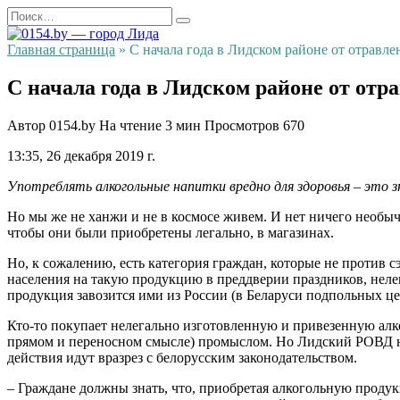
Перейти
Search
к
for:
содержанию
Главная страница
»
С начала года в Лидском районе от отравле
С начала года в Лидском районе от отр
Автор
0154.by
На чтение
3 мин
Просмотров
670
13:35, 26 декабря 2019 г.
Употреблять алкогольные напитки вредно для здоровья – это з
Но мы же не ханжи и не в космосе живем. И нет ничего необычн
чтобы они были приобретены легально, в магазинах.
Но, к сожалению, есть категория граждан, которые не против
населения на такую продукцию в преддверии праздников, нел
продукция завозится ими из России (в Беларуси подпольных цехо
Кто-то покупает нелегально изготовленную и привезенную ал
прямом и переносном смысле) промыслом. Но Лидский РОВД нас
действия идут вразрез с белорусским законодательством.
– Граждане должны знать, что, приобретая алкогольную продукц