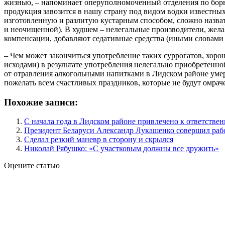
жизнью, – напоминает оперуполномоченный отделения по бор
продукция завозится в нашу страну под видом водки известны
изготовленную и разлитую кустарным способом, сложно назвать
и неочищенной). В худшем – нелегальные производители, желая
компенсации, добавляют седативные средства (иными словами 
– Чем может закончиться употребление таких суррогатов, хоро
исходами) в результате употребления нелегально приобретенной
от отравления алкогольными напитками в Лидском районе умерло
пожелать всем счастливых праздников, которые не будут омрач
Похожие записи:
С начала года в Лидском районе привлечено к ответствен
Президент Беларуси Александр Лукашенко совершил раб
Сделал резкий маневр в сторону и скрылся
Николай Рябушко: «С участковым должны все дружить»
Оцените статью