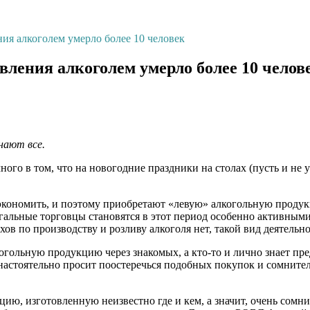
ния алкоголем умерло более 10 человек
авления алкоголем умерло более 10 челов
нают все.
ого в том, что на новогодние праздники на столах (пусть и не 
 сэкономить, и поэтому приобретают «левую» алкогольную проду
егальные торговцы становятся в этот период особенно активны
в по производству и розливу алкоголя нет, такой вид деятельнос
когольную продукцию через знакомых, а кто-то и лично знает 
тоятельно просит поостеречься подобных покупок и сомнительн
ию, изготовленную неизвестно где и кем, а значит, очень сомни