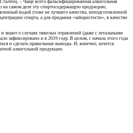
Сталпец. – Чаще всего фальсифицированная алкогольная
Но на самом деле эту спиртосодержащую продукцию,
авленный водой (тоже не лучшего качества, неподготовленной
ентрацию спирта, а для придания «забористости», в качестве
 и знают о случаях тяжелых отравлений (даже с летальными
о зафиксировано и в 2019 году. В целом, с начала этого года
ться и сделать правильные выводы. И, конечно, хочется
гатной алкогольной продукции.