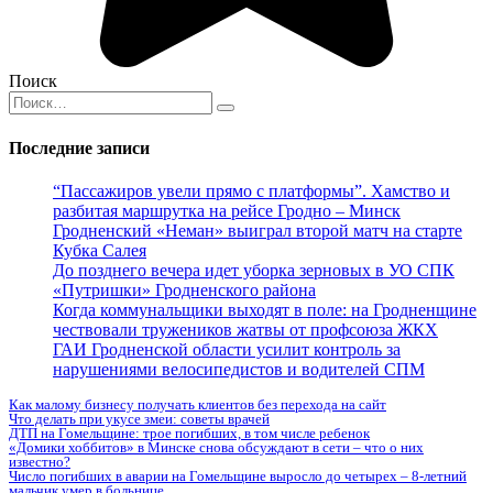
Поиск
Search
for:
Последние записи
“Пассажиров увели прямо с платформы”. Хамство и
разбитая маршрутка на рейсе Гродно – Минск
Гродненский «Неман» выиграл второй матч на старте
Кубка Салея
До позднего вечера идет уборка зерновых в УО СПК
«Путришки» Гродненского района
Когда коммунальщики выходят в поле: на Гродненщине
чествовали тружеников жатвы от профсоюза ЖКХ
ГАИ Гродненской области усилит контроль за
нарушениями велосипедистов и водителей СПМ
Как малому бизнесу получать клиентов без перехода на сайт
Что делать при укусе змеи: советы врачей
ДТП на Гомельщине: трое погибших, в том числе ребенок
«Домики хоббитов» в Минске снова обсуждают в сети – что о них
известно?
Число погибших в аварии на Гомельщине выросло до четырех – 8-летний
мальчик умер в больнице