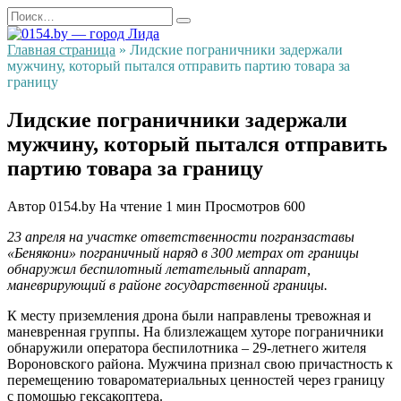
Перейти
Search
к
for:
содержанию
Главная страница
»
Лидские пограничники задержали
мужчину, который пытался отправить партию товара за
границу
Лидские пограничники задержали
мужчину, который пытался отправить
партию товара за границу
Автор
0154.by
На чтение
1 мин
Просмотров
600
23 апреля на участке ответственности погранзаставы
«Бенякони» пограничный наряд в 300 метрах от границы
обнаружил беспилотный летательный аппарат,
маневрирующий в районе государственной границы.
К месту приземления дрона были направлены тревожная и
маневренная группы. На близлежащем хуторе пограничники
обнаружили оператора беспилотника – 29-летнего жителя
Вороновского района. Мужчина признал свою причастность к
перемещению товароматериальных ценностей через границу
с помощью гексакоптера.