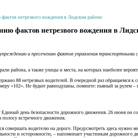
фактов нетрезвого вождения в Лидском районе
нию фактов нетрезвого вождения в Лидс
едупреждению и пресечению фактов управления транспортными с
али района, а также улицы и места, на которых наиболее веро
держано 88 нетрезвых водителей. В очередной раз обращаемся к с
омеру «102». Не будьте равнодушны, помните: пьяный за рулем –
Единый день безопасности дорожного движения. 26 июня он сос
а полосу встречного движения.
я совершать водителю на дороге. Предусмотреть здесь нужно мн
льности и осторожности, – напоминает участникам дорожного 