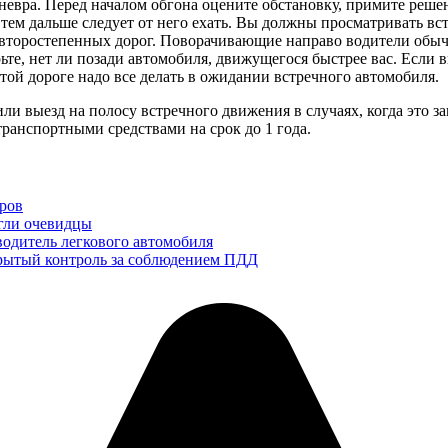
евра. Перед началом обгона оцените обстановку, примите решен
), тем дальше следует от него ехать. Вы должны просматривать 
второстепенных дорог. Поворачивающие направо водители обычн
те, нет ли позади автомобиля, движущегося быстрее вас. Если в
стой дороге надо все делать в ожидании встречного автомобиля.
ли выезд на полосу встречного движения в случаях, когда это з
ранспортными средствами на срок до 1 года.
ров
огли очевидцы
водитель легкового автомобиля
крытый контроль за соблюдением ПДД