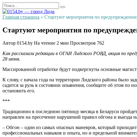
Перейти
Search
к
for:
содержанию
Главная страница
»
Cтартуют мероприятия по предупреждению 
Cтартуют мероприятия по предупрежде
Автор
0154.by
На чтение
2 мин
Просмотров
762
Как рассказали редакции в ОГАИ Лидского РОВД, акция по пр
28 июня.
Массированной отработке будут подвергнуты основные магистр
К слову, с начала года на территории Лидского района было за
садится за руль в состоянии опьянения, сообщите об этом по н
остановить его.
***
Традиционно в последнюю пятницу месяца в Беларуси пройдет 
направлен на пресечение нарушений правил обгона и выезда н
– Обгон – один из самых опасных маневров, который приходитс
профессиональных навыков и опыта, но и предельной внимате