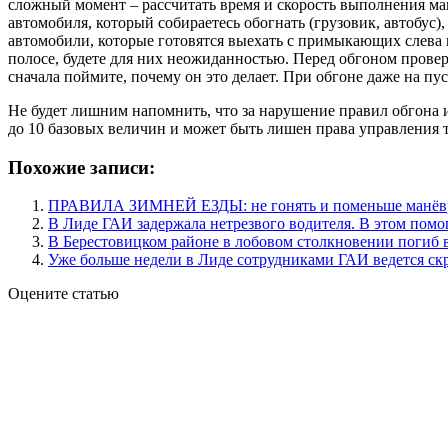
сложный момент – рассчитать время и скорость выполнения ман
автомобиля, который собираетесь обогнать (грузовик, автобус
автомобили, которые готовятся выехать с примыкающих слева 
полосе, будете для них неожиданностью. Перед обгоном проверь
сначала поймите, почему он это делает. При обгоне даже на пу
Не будет лишним напомнить, что за нарушение правил обгона и
до 10 базовых величин и может быть лишен права управления т
Похожие записи:
ПРАВИЛА ЗИМНЕЙ ЕЗДЫ: не гонять и поменьше манёв
В Лиде ГАИ задержала нетрезвого водителя. В этом пом
В Берестовицком районе в лобовом столкновении погиб 
Уже больше недели в Лиде сотрудниками ГАИ ведется с
Оцените статью