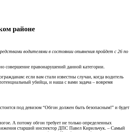
ком районе
редствами водителями в состоянии опьянения пройдет с 26 по
ятно совершение правонарушений данной категории.
огражданам: если вам стали известны случаи, когда водитель
 потенциальный убийца, и наша с вами задача – вовремя
тоится под девизом “Обгон должен быть безопасным!” и будет
огое. А потому обгон требует не только определенных
движения старший инспектор ДПС Павел Кирильчук. – Самый