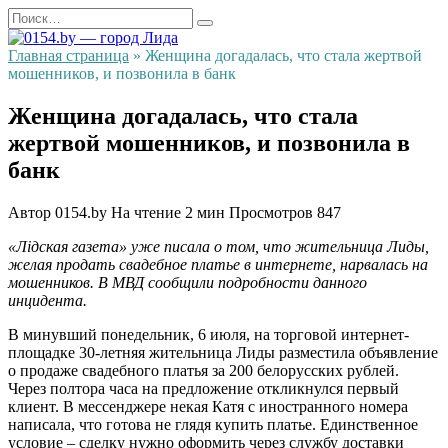
Перейти
Search
к
for:
содержанию
Главная страница
»
Женщина догадалась, что стала жертвой
мошенников, и позвонила в банк
Женщина догадалась, что стала
жертвой мошенников, и позвонила в
банк
Автор
0154.by
На чтение
2 мин
Просмотров
847
«Лідская газета» уже писала о том, что жительница Лиды,
желая продать свадебное платье в интернете, нарвалась на
мошенников. В МВД сообщили подробности данного
инцидента.
В минувший понедельник, 6 июля, на торговой интернет-
площадке 30-летняя жительница Лиды разместила объявление
о продаже свадебного платья за 200 белорусских рублей.
Через полтора часа на предложение откликнулся первый
клиент. В мессенджере некая Катя с иностранного номера
написала, что готова не глядя купить платье. Единственное
условие – сделку нужно оформить через службу доставки