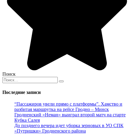
Поиск
Search
for:
Последние записи
“Пассажиров увели прямо с платформы”. Хамство и
разбитая маршрутка на рейсе Гродно – Минск
Гродненский «Неман» выиграл второй матч на старте
Кубка Салея
До позднего вечера идет уборка зерновых в УО СПК
«Путришки» Гродненского района