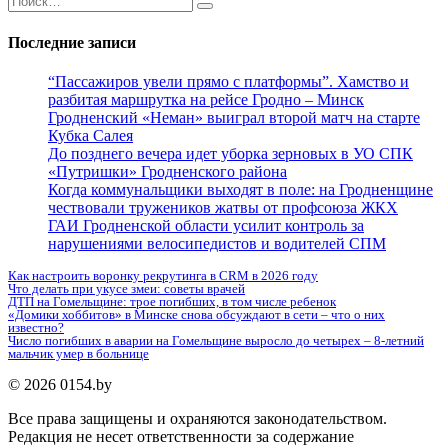
for:
Последние записи
“Пассажиров увели прямо с платформы”. Хамство и
разбитая маршрутка на рейсе Гродно – Минск
Гродненский «Неман» выиграл второй матч на старте
Кубка Салея
До позднего вечера идет уборка зерновых в УО СПК
«Путришки» Гродненского района
Когда коммунальщики выходят в поле: на Гродненщине
чествовали тружеников жатвы от профсоюза ЖКХ
ГАИ Гродненской области усилит контроль за
нарушениями велосипедистов и водителей СПМ
Как настроить воронку рекрутинга в CRM в 2026 году
Что делать при укусе змеи: советы врачей
ДТП на Гомельщине: трое погибших, в том числе ребенок
«Домики хоббитов» в Минске снова обсуждают в сети – что о них
известно?
Число погибших в аварии на Гомельщине выросло до четырех – 8-летний
мальчик умер в больнице
© 2026 0154.by
Все права защищены и охраняются законодательством.
Редакция не несет ответственности за содержание