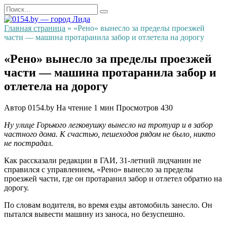
Перейти
Search
к
for:
содержанию
Главная страница
»
«Рено» вынесло за пределы проезжей
части — машина протаранила забор и отлетела на дорогу
«Рено» вынесло за пределы проезжей
части — машина протаранила забор и
отлетела на дорогу
Автор
0154.by
На чтение
1 мин
Просмотров
430
Ну улице Горького легковушку вынесло на тротуар и в забор
частного дома. К счастью, пешеходов рядом не было, никто
не пострадал.
Как рассказали редакции в ГАИ, 31-летний лидчанин не
справился с управлением, «Рено» вынесло за пределы
проезжей части, где он протаранил забор и отлетел обратно на
дорогу.
По словам водителя, во время езды автомобиль занесло. Он
пытался вывести машину из заноса, но безуспешно.