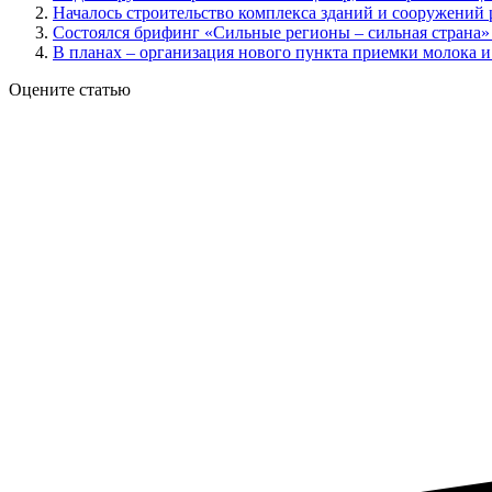
Началось строительство комплекса зданий и сооружений 
Состоялся брифинг «Сильные регионы – сильная страна»
В планах – организация нового пункта приемки молока 
Оцените статью