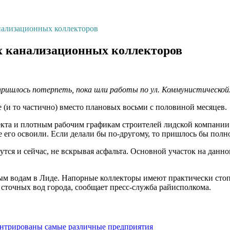
нализационных коллекторов
х канализационных коллекторов
 пришлось потерпеть, пока шли работы по ул. Коммунистической
 (и то частично) вместо плановых восьми с половиной месяцев.
екта и плотным рабочим графикам строителей лидской компании
е его освоили. Если делали бы по-другому, то пришлось бы полн
тся и сейчас, не вскрывая асфальта. Основной участок на данном
ным водам в Лиде. Напорные коллекторы имеют практически сто
а сточных вод города, сообщает пресс-служба райисполкома.
нтрированы самые различные предприятия