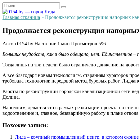
Перейти
Search
к
for:
содержанию
Главная страница
»
Продолжается реконструкция напорных ка
Продолжается реконструкция напорны
Автор
0154.by
На чтение
1 мин
Просмотров
596
Больших неудобств, как и было обещано, нет. Единственное –
Тогда лишь на три недели было ограничено движение на дороге
А все благодаря новым технологиям, стараниям кураторов про
требовала технология: передовой метод буровых работ. Лидчан
Работы по реконструкции городской канализационной сети веду
Долина.
Напомним, делается это в рамках реализации проекта по сточ
водоотведение и, главное, безаварийную работу в плане отвод
Похожие записи:
Лида – крупный промышленный центр, в котором сконце