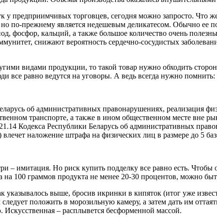
к у предприимчивых торговцев, сегодня можно запросто. Что же 
, но по-прежнему является недешевым деликатесом. Обычно ее п
йод, фосфор, кальций, а также большое количество очень поле
мунитет, снижают вероятность сердечно-сосудистых заболеван
другими видами продукции, то такой товар нужно обходить сторо
и все равно ведутся на уговоры. А ведь всегда нужно помнить: ц
и Беларусь об административных правонарушениях, реализация 
щественном транспорте, а также в ином общественном месте вне 
и 21.14 Кодекса Республики Беларусь об административных прав
) влечет наложение штрафа на физических лиц в размере до 5 ба
ри – имитация. Но риск купить подделку все равно есть. Чтобы
ка на 100 граммов продукта не менее 20-30 процентов, можно бы
 указывалось выше, бросив икринки в кипяток (итог уже извест
 следует положить в морозильную камеру, а затем дать им оттая
ю. Искусственная – расплывется бесформенной массой.