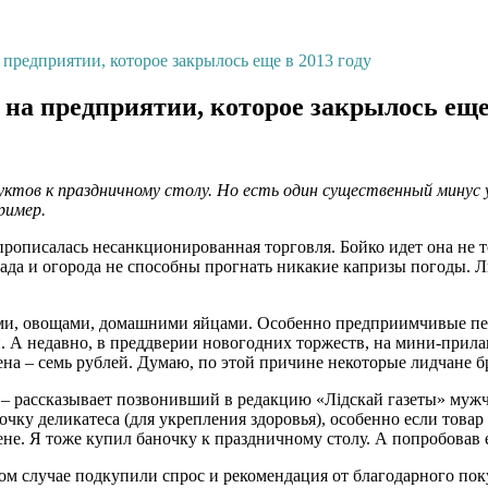
предприятии, которое закрылось еще в 2013 году
на предприятии, которое закрылось еще 
тов к праздничному столу. Но есть один существенный минус у 
ример.
рописалась несанкционированная торговля. Бойко идет она не то
 сада и огорода не способны прогнать никакие капризы погоды.
ктами, овощами, домашними яйцами. Особенно предприимчивые п
и. А недавно, в преддверии новогодних торжеств, на мини-прила
а – семь рублей. Думаю, по этой причине некоторые лидчане бра
– рассказывает позвонивший в редакцию «Лідскай газеты» мужчин
чку деликатеса (для укрепления здоровья), особенно если товар
не. Я тоже купил баночку к праздничному столу. А попробовав е
ном случае подкупили спрос и рекомендация от благодарного пок