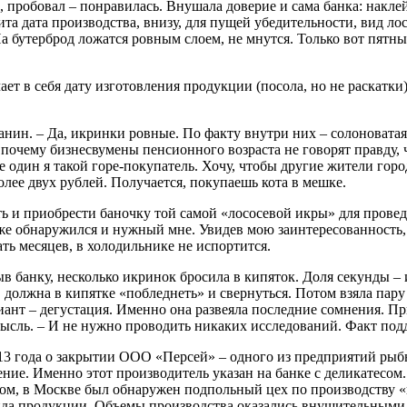
пробовал – понравилась. Внушала доверие и сама банка: наклейк
ита дата производства, внизу, для пущей убедительности, вид л
а бутерброд ложатся ровным слоем, не мнутся. Только вот пятны
т в себя дату изготовления продукции (посола, но не раскатки
дчанин. – Да, икринки ровные. По факту внутри них – солоноватая
 почему бизнесвумены пенсионного возраста не говорят правду, 
е один я такой горе-покупатель. Хочу, чтобы другие жители гор
лее двух рублей. Получается, покупаешь кота в мешке.
 и приобрести баночку той самой «лососевой икры» для провед
е обнаружился и нужный мне. Увидев мою заинтересованность, п
ать месяцев, в холодильнике не испортится.
рыв банку, несколько икринок бросила в кипяток. Доля секунды –
о, должна в кипятке «побледнеть» и свернуться. Потом взяла пар
нт – дегустация. Именно она развеяла последние сомнения. При
мысль. – И не нужно проводить никаких исследований. Факт под
2013 года о закрытии ООО «Персей» – одного из предприятий ры
ие. Именно этот производитель указан на банке с деликатесом. 
одом, в Москве был обнаружен подпольный цех по производств
ида продукции. Объемы производства оказались внушительными –