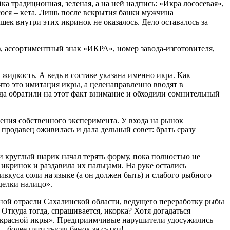
а традиционная, зеленая, а на ней надпись: «Икра лососевая»,
осося – кета. Лишь после вскрытия банки мужчина
шек внутри этих икринок не оказалось. Дело оставалось за
), ассортиментный знак «ИКРА», номер завода-изготовителя,
 жидкость. А ведь в составе указана именно икра. Как
что это имитация икры, а целенаправленно вводят в
ода обратили на этот факт внимание и обходили сомнительный
ения собственного эксперимента. У входа на рынок
родавец оживилась и дала дельный совет: брать сразу
 и круглый шарик начал терять форму, пока полностью не
у икринок и раздавила их пальцами. На руке остались
вкуса соли на языке (а он должен быть) и слабого рыбного
делки налицо».
бной отрасли Сахалинской области, ведущего переработку рыбы
Откуда тогда, спрашивается, икорка? Хотя догадаться
у «красной икры». Предприимчивые нарушители удосужились
 более пяти тысяч банок за сутки!