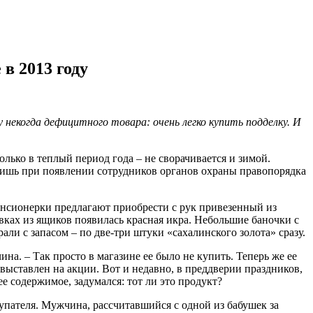
в 2013 году
некогда дефицитного товара: очень легко купить подделку. И
лько в теплый период года – не сворачивается и зимой.
 Лишь при появлении сотрудников органов охраны правопорядка
енсионерки предлагают приобрести с рук привезенный из
вках из ящиков появилась красная икра. Небольшие баночки с
ли с запасом – по две-три штуки «сахалинского золота» сразу.
а. – Так просто в магазине ее было не купить. Теперь же ее
 выставлен на акции. Вот и недавно, в преддверии праздников,
е содержимое, задумался: тот ли это продукт?
упателя. Мужчина, рассчитавшийся с одной из бабушек за