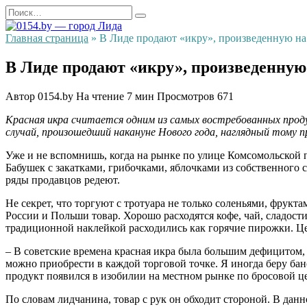
Перейти
Search
к
for:
содержанию
Главная страница
»
В Лиде продают «икру», произведенную на 
В Лиде продают «икру», произведенную 
Автор
0154.by
На чтение
7 мин
Просмотров
671
Красная икра считается одним из самых востребованных продук
случай, произошедший накануне Нового года, наглядный тому п
Уже и не вспомнишь, когда на рынке по улице Комсомольской п
Бабушек с закатками, грибочками, яблочками из собственного
ряды продавцов редеют.
Не секрет, что торгуют с тротуара не только соленьями, фру
России и Польши товар. Хорошо расходятся кофе, чай, сладост
традиционной наклейкой расходились как горячие пирожки. Цен
– В советские времена красная икра была большим дефицитом, 
можно приобрести в каждой торговой точке. Я иногда беру бано
продукт появился в изобилии на местном рынке по бросовой це
По словам лидчанина, товар с рук он обходит стороной. В дан