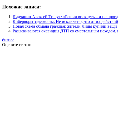
Похожие записи:
Лидчанин Алексей Тишук: «Решил рискнуть – и не прога
Киберворы задержаны. Не исключено, что от их действи
Новая схема обмана граждан: жители Лиды купили вещи в
Разыскиваются очевидцы ДТП со смертельным исходом, 
бизнес
Оцените статью