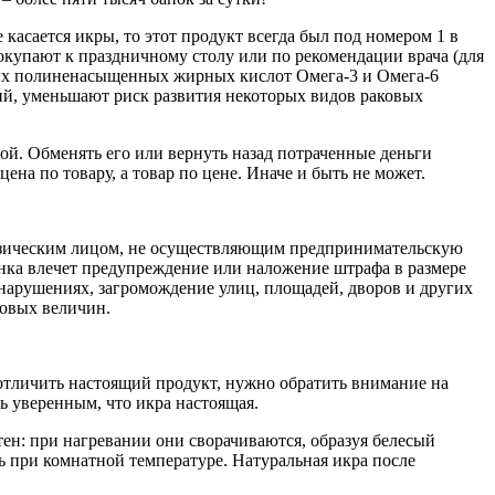
касается икры, то этот продукт всегда был под номером 1 в
окупают к праздничному столу или по рекомендации врача (для
зных полиненасыщенных жирных кислот Омега-3 и Омега-6
ий, уменьшают риск развития некоторых видов раковых
ной. Обменять его или вернуть назад потраченные деньги
ена по товару, а товар по цене. Иначе и быть не может.
физическим лицом, не осуществляющим предпринимательскую
рынка влечет предупреждение или наложение штрафа в размере
онарушениях, загромождение улиц, площадей, дворов и других
зовых величин.
 отличить настоящий продукт, нужно обратить внимание на
ть уверенным, что икра настоящая.
ен: при нагревании они сворачиваются, образуя белесый
ть при комнатной температуре. Натуральная икра после