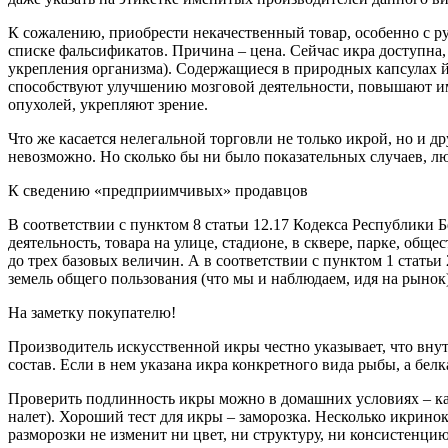
К сожалению, приобрести некачественный товар, особенно с ру
списке фальсификатов. Причина – цена. Сейчас икра доступна
укрепления организма). Содержащиеся в природных капсулах 
способствуют улучшению мозговой деятельности, повышают им
опухолей, укрепляют зрение.
Что же касается нелегальной торговли не только икрой, но и 
невозможно. Но сколько бы ни было показательных случаев, люд
К сведению «предприимчивых» продавцов
В соответствии с пунктом 8 статьи 12.17 Кодекса Республик
деятельность, товара на улице, стадионе, в сквере, парке, об
до трех базовых величин. А в соответствии с пунктом 1 стать
земель общего пользования (что мы и наблюдаем, идя на рынок
На заметку покупателю!
Производитель искусственной икры честно указывает, что внут
состав. Если в нем указана икра конкретного вида рыбы, а бел
Проверить подлинность икры можно в домашних условиях – как
налет). Хороший тест для икры – заморозка. Несколько икринок
разморозки не изменит ни цвет, ни структуру, ни консистенци