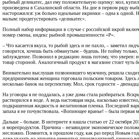
рыбный деликатес, дал ему положительную оценку: мол, купил, 
произведена в Сахалинской области. На дне в первом ряду выб
насторожился: уж больно идеальные икринки – одна к одной. Н
малым: продегустировать «деликатес».
Полный набор информации в случае с российской икрой включае
номер смены, индекс рыбной промышленности «Р».
– Что касается вкуса, то рыбой здесь и не пахло, – заметил ли
говорится, хочешь быть обманутым – будешь. Не пойму только,
заблуждение. Позвонил в редакцию лишь потому, что уверен: н
товар стороной. Аналогичный продукт в магазине стоит чуть бо
Внимательно выслушав позвонившего мужчину, решила сходить
предприимчивая женщина торговала польским товаром. Здесь ж
несколько банок на перспективу. Мол, срок годности – двенадц
На уговоры я не поддалась, а уже дома стала разбираться. Вск
растворился в воде. А ведь настоящая икра, насколько известн
подкрашенная жидкость и желатиновая пленка. Последний вариа
запаха я не почувствовала. «Вопиющее вранье! – была первая 
Дальше – больше. В интернете я нашла статью от 22 октября 
и морепродуктов. Причина – незавидное экономическое положен
несложно. Помнится, в прошлом году, как раз перед Новым г
даже указать на этикетке именитых производителей данного в