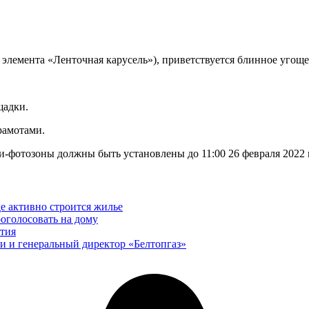
элемента «Ленточная карусель»), приветствуется блинное угоще
щадки.
рамотами.
-фотозоны должны быть установлены до 11:00 26 февраля 2022 г.
де активно строится жилье
оголосовать на дому
тия
и и генеральный директор «Белтопгаз»