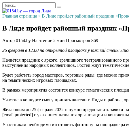
Перейти
Search
к
for:
содержанию
Главная страница
»
В Лиде пройдет районный праздник «Про
В Лиде пройдет районный праздник «
Автор
0154.by
На чтение
2 мин
Просмотров
869
26 февраля в 12.00 на открытой площадке у южной стены Лид
Начнётся праздник с яркого, зрелищного театрализованного пр
выступления народных коллективов. Гостей ждут тематически
Будет работать город мастеров, торговые ряды, где можно при
на тематических игровых площадках.
В рамках мероприятия состоится конкурс тематических площад
Участие в конкурсе смогу принять жители г. Лиды и района, 
Желающим до 25 февраля 2022 г. нужно предоставить заявки на
[email protected] с указанием названия организации и контакт
Участникам необходимо изготовить фотозону на площадке разм