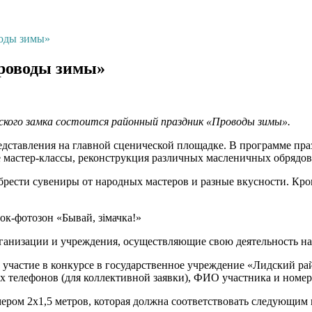
воды зимы»
Проводы зимы»
ского замка состоится районный праздник «Проводы зимы».
едставления на главной сценической площадке. В программе пра
е мастер-классы, реконструкция различных масленичных обрядо
обрести сувениры от народных мастеров и разные вкусности. Кр
ок-фотозон «Бывай, зімачка!»
организации и учреждения, осуществляющие свою деятельность н
 участие в конкурсе в государственное учреждение «Лидский рай
ных телефонов (для коллективной заявки), ФИО участника и номер
ером 2х1,5 метров, которая должна соответствовать следующим 