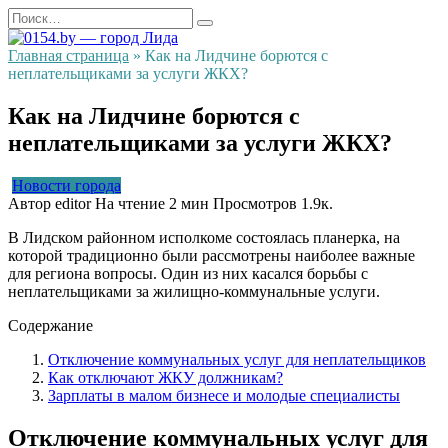
Перейти
Search
к
for:
содержанию
Главная страница
»
Как на Лидчине борются с
неплательщиками за услуги ЖКХ?
Как на Лидчине борются с
неплательщиками за услуги ЖКХ?
Новости города
Автор
editor
На чтение
2 мин
Просмотров
1.9к.
В Лидском районном исполкоме состоялась планерка, на
которой традиционно были рассмотрены наиболее важные
для региона вопросы. Один из них касался борьбы с
неплательщиками за жилищно-коммунальные услуги.
Содержание
Отключение коммунальных услуг для неплательщиков
Как отключают ЖКУ должникам?
Зарплаты в малом бизнесе и молодые специалисты
Отключение коммунальных услуг для