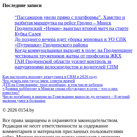
Последние записи
“Пассажиров увели прямо с платформы”. Хамство и
разбитая маршрутка на рейсе Гродно – Минск
Гродненский «Неман» выиграл второй матч на старте
Кубка Салея
До позднего вечера идет уборка зерновых в УО СПК
«Путришки» Гродненского района
Когда коммунальщики выходят в поле: на Гродненщине
чествовали тружеников жатвы от профсоюза ЖКХ
ГАИ Гродненской области усилит контроль за
нарушениями велосипедистов и водителей СПМ
Как настроить воронку рекрутинга в CRM в 2026 году
Что делать при укусе змеи: советы врачей
ДТП на Гомельщине: трое погибших, в том числе ребенок
«Домики хоббитов» в Минске снова обсуждают в сети – что о них
известно?
Число погибших в аварии на Гомельщине выросло до четырех – 8-летний
мальчик умер в больнице
© 2026 0154.by
Все права защищены и охраняются законодательством.
Редакция не несет ответственности за содержание
комментариев и материалов присланных пользователями
сайта. Мнение редакции не всегда совпадает с мнением