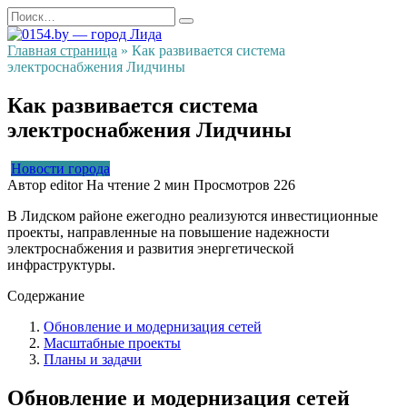
Перейти
Search
к
for:
содержанию
Главная страница
»
Как развивается система
электроснабжения Лидчины
Как развивается система
электроснабжения Лидчины
Новости города
Автор
editor
На чтение
2 мин
Просмотров
226
В Лидском районе ежегодно реализуются инвестиционные
проекты, направленные на повышение надежности
электроснабжения и развития энергетической
инфраструктуры.
Содержание
Обновление и модернизация сетей
Масштабные проекты
Планы и задачи
Обновление и модернизация сетей