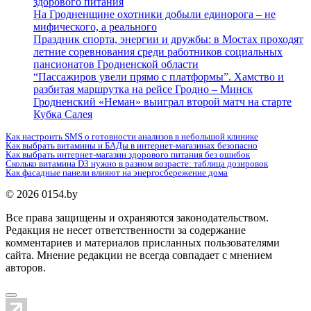
здорового питания
На Гродненщине охотники добыли единорога – не
мифического, а реального
Праздник спорта, энергии и дружбы: в Мостах проходят
летние соревнования среди работников социальных
пансионатов Гродненской области
“Пассажиров увели прямо с платформы”. Хамство и
разбитая маршрутка на рейсе Гродно – Минск
Гродненский «Неман» выиграл второй матч на старте
Кубка Салея
Как настроить SMS о готовности анализов в небольшой клинике
Как выбрать витамины и БАДы в интернет-магазинах безопасно
Как выбрать интернет-магазин здорового питания без ошибок
Сколько витамина D3 нужно в разном возрасте: таблица дозировок
Как фасадные панели влияют на энергосбережение дома
© 2026 0154.by
Все права защищены и охраняются законодательством.
Редакция не несет ответственности за содержание
комментариев и материалов присланных пользователями
сайта. Мнение редакции не всегда совпадает с мнением
авторов.