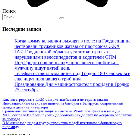
Поиск
Search
for:
Последние записи
Когда коммунальщики выходят в поле: на Гродненщине
чествовали тружеников жатвы от профсоюза ЖКХ
ГАИ Гродненской области усилит контроль за
нарушениями велосипедистов и водителей СПМ
Под Гродно нашли шапку пропавшего грибника –
мужчину ищут пятый день
Телефон оставил в машине: под Гродно 180 человек все
еще ищут пропавшего грибника
Празднование Дня машиностроителя пройдет в Гродно
25 сентября
Как интегрировать CRM с маркетплейсами и не терять заказы
Инновационные стеновые панели из бамбука в Беларуси: современный
тренд в дизайне интерьера
Сравнение плагинов для защиты сайта на WordPress: факты и выводы
МНС собрало 61,5 млн рублей добровольных доплат по «серым» зарплатам
за полгода
В Минске под видом трудоустройства людей втягивали в финансовую
пирамиду