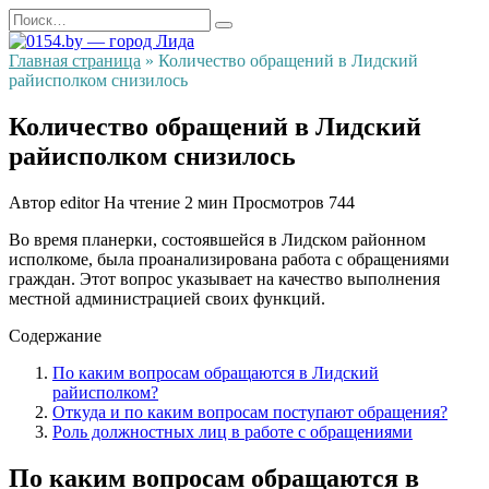
Перейти
Search
к
for:
содержанию
Главная страница
»
Количество обращений в Лидский
райисполком снизилось
Количество обращений в Лидский
райисполком снизилось
Автор
editor
На чтение
2 мин
Просмотров
744
Во время планерки, состоявшейся в Лидском районном
исполкоме, была проанализирована работа с обращениями
граждан. Этот вопрос указывает на качество выполнения
местной администрацией своих функций.
Содержание
По каким вопросам обращаются в Лидский
райисполком?
Откуда и по каким вопросам поступают обращения?
Роль должностных лиц в работе с обращениями
По каким вопросам обращаются в