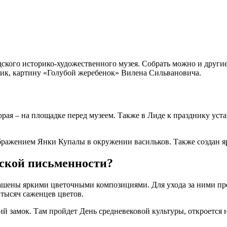
ского историко-художественного музея. Собрать можно и други
ик, картину «Голубой жеребенок» Вилена Сильвановича.
торая – на площадке перед музеем. Также в Лиде к празднику у
ображением Янки Купалы в окружении васильков. Также создан 
сской письменности?
ашены яркими цветочными композициями. Для ухода за ними пре
 тысяч саженцев цветов.
й замок. Там пройдет День средневековой культуры, откроется 