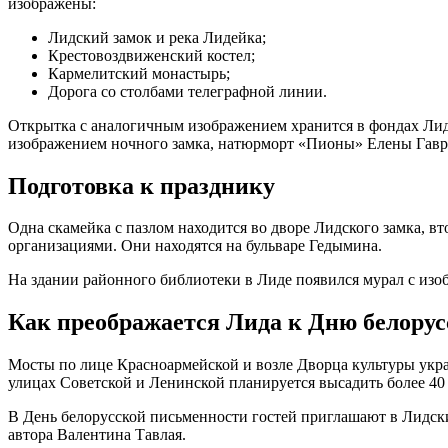
изображены:
Лидский замок и река Лидейка;
Крестовоздвиженский костел;
Кармелитский монастырь;
Дорога со столбами телеграфной линии.
Открытка с аналогичным изображением хранится в фондах Лид
изображением ночного замка, натюрморт «Пионы» Елены Гавр
Подготовка к празднику
Одна скамейка с пазлом находится во дворе Лидского замка, в
организациями. Они находятся на бульваре Гедымина.
На здании районного библиотеки в Лиде появился мурал с из
Как преображается Лида к Дню белору
Мосты по лице Красноармейской и возле Дворца культуры укр
улицах Советской и Ленинской планируется высадить более 40
В День белорусской письменности гостей приглашают в Лидски
автора Валентина Тавлая.