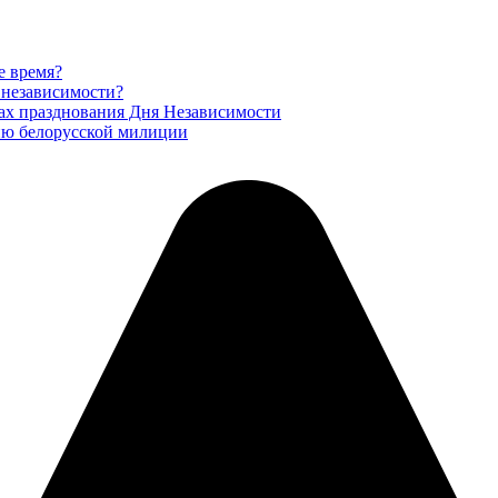
е время?
 независимости?
ах празднования Дня Независимости
ню белорусской милиции