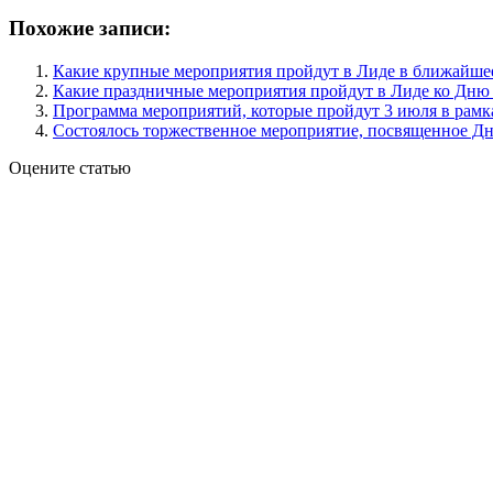
Похожие записи:
Какие крупные мероприятия пройдут в Лиде в ближайше
Какие праздничные мероприятия пройдут в Лиде ко Дню
Программа мероприятий, которые пройдут 3 июля в рамк
Состоялось торжественное мероприятие, посвященное Д
Оцените статью