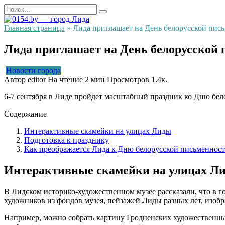
Перейти
Search
к
for:
содержанию
Главная страница
»
Лида приглашает на День белорусской пис
Лида приглашает на День белорусской
Новости города
Автор
editor
На чтение
2 мин
Просмотров
1.4к.
6-7 сентября в Лиде пройдет масштабный праздник ко Дню бело
Содержание
Интерактивные скамейки на улицах Лиды
Подготовка к празднику
Как преображается Лида к Дню белорусской письменнос
Интерактивные скамейки на улицах Л
В Лидском историко-художественном музее рассказали, что в г
художников из фондов музея, пейзажей Лиды разных лет, изоб
Например, можно собрать картину Гродненских художественны