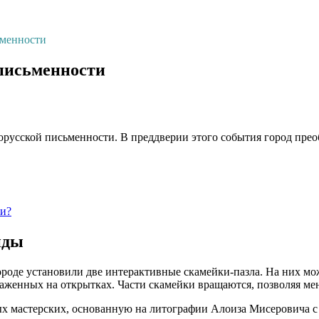
ьменности
 письменности
русской письменности. В преддверии этого события город преоб
ти?
иды
ороде установили две интерактивные скамейки-пазла. На них мож
раженных на открытках. Части скамейки вращаются, позволяя ме
х мастерских, основанную на литографии Алоиза Мисеровича с