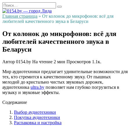
Перейти
Search
к
for:
содержанию
Главная страница
»
От колонок до микрофонов: всё для
любителей качественного звука в Беларуси
От колонок до микрофонов: всё для
любителей качественного звука в
Беларуси
Автор
0154.by
На чтение
2 мин
Просмотров
1.1к.
Мир аудиотехники предлагает удивительные возможности для
тех, кто стремится к качественному звуку. От пышных
мелодий до кристально чистых звуковых дорожек,
аудиотехника
ultra.by
позволяет нам глубоко погрузиться в
музыку и звуковые эффекты.
Содержание
Выбор аудиотехники
Покупка аудиотехники
Распаковка и настройка