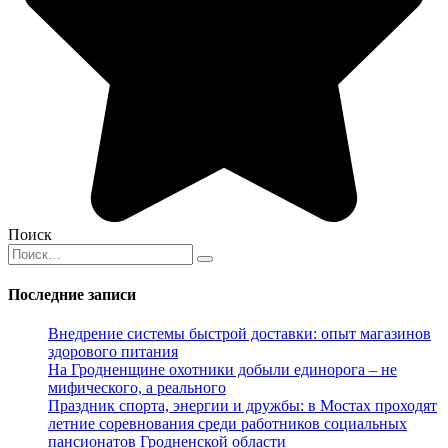
Поиск
Search
for:
Последние записи
Внедрение системы быстрой доставки: опыт магазинов
здорового питания
На Гродненщине охотники добыли единорога – не
мифического, а реального
Праздник спорта, энергии и дружбы: в Мостах проходят
летние соревнования среди работников социальных
пансионатов Гродненской области