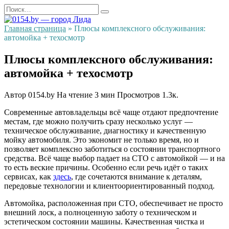
Перейти
Search
к
for:
содержанию
Главная страница
»
Плюсы комплексного обслуживания:
автомойка + техосмотр
Плюсы комплексного обслуживания:
автомойка + техосмотр
Автор
0154.by
На чтение
3 мин
Просмотров
1.3к.
Современные автовладельцы всё чаще отдают предпочтение
местам, где можно получить сразу несколько услуг —
техническое обслуживание, диагностику и качественную
мойку автомобиля. Это экономит не только время, но и
позволяет комплексно заботиться о состоянии транспортного
средства. Всё чаще выбор падает на СТО с автомойкой — и на
то есть веские причины. Особенно если речь идёт о таких
сервисах, как
здесь
, где сочетаются внимание к деталям,
передовые технологии и клиентоориентированный подход.
Автомойка, расположенная при СТО, обеспечивает не просто
внешний лоск, а полноценную заботу о техническом и
эстетическом состоянии машины. Качественная чистка и