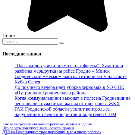
Поиск
Search
for:
Последние записи
“Пассажиров увели прямо с платформы”. Хамство и
разбитая маршрутка на рейсе Гродно – Минск
Гродненский «Неман» выиграл второй матч на старте
Кубка Салея
До позднего вечера идет уборка зерновых в УО СПК
«Путришки» Гродненского района
Когда коммунальщики выходят в поле: на Гродненщине
чествовали тружеников жатвы от профсоюза ЖКХ
ГАИ Гродненской области усилит контроль за
нарушениями велосипедистов и водителей СПМ
Как колл-трекинг связывает рекламу, звонки и сделки
Что делать при укусе змеи: советы врачей
ДТП на Гомельщине: трое погибших, в том числе ребенок