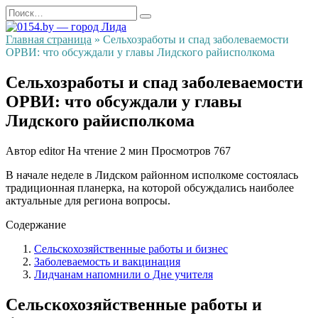
Перейти
Search
к
for:
содержанию
Главная страница
»
Сельхозработы и спад заболеваемости
ОРВИ: что обсуждали у главы Лидского райисполкома
Сельхозработы и спад заболеваемости
ОРВИ: что обсуждали у главы
Лидского райисполкома
Автор
editor
На чтение
2 мин
Просмотров
767
В начале неделе в Лидском районном исполкоме состоялась
традиционная планерка, на которой обсуждались наиболее
актуальные для региона вопросы.
Содержание
Сельскохозяйственные работы и бизнес
Заболеваемость и вакцинация
Лидчанам напомнили о Дне учителя
Сельскохозяйственные работы и