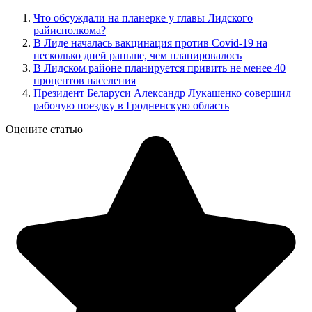
Что обсуждали на планерке у главы Лидского
райисполкома?
В Лиде началась вакцинация против Covid-19 на
несколько дней раньше, чем планировалось
В Лидском районе планируется привить не менее 40
процентов населения
Президент Беларуси Александр Лукашенко совершил
рабочую поездку в Гродненскую область
Оцените статью