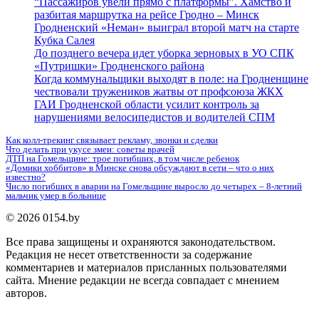
“Пассажиров увели прямо с платформы”. Хамство и
разбитая маршрутка на рейсе Гродно – Минск
Гродненский «Неман» выиграл второй матч на старте
Кубка Салея
До позднего вечера идет уборка зерновых в УО СПК
«Путришки» Гродненского района
Когда коммунальщики выходят в поле: на Гродненщине
чествовали тружеников жатвы от профсоюза ЖКХ
ГАИ Гродненской области усилит контроль за
нарушениями велосипедистов и водителей СПМ
Как колл-трекинг связывает рекламу, звонки и сделки
Что делать при укусе змеи: советы врачей
ДТП на Гомельщине: трое погибших, в том числе ребенок
«Домики хоббитов» в Минске снова обсуждают в сети – что о них
известно?
Число погибших в аварии на Гомельщине выросло до четырех – 8-летний
мальчик умер в больнице
© 2026 0154.by
Все права защищены и охраняются законодательством.
Редакция не несет ответственности за содержание
комментариев и материалов присланных пользователями
сайта. Мнение редакции не всегда совпадает с мнением
авторов.