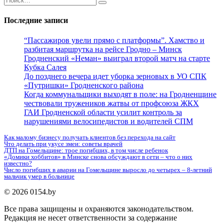
for:
Последние записи
“Пассажиров увели прямо с платформы”. Хамство и
разбитая маршрутка на рейсе Гродно – Минск
Гродненский «Неман» выиграл второй матч на старте
Кубка Салея
До позднего вечера идет уборка зерновых в УО СПК
«Путришки» Гродненского района
Когда коммунальщики выходят в поле: на Гродненщине
чествовали тружеников жатвы от профсоюза ЖКХ
ГАИ Гродненской области усилит контроль за
нарушениями велосипедистов и водителей СПМ
Как малому бизнесу получать клиентов без перехода на сайт
Что делать при укусе змеи: советы врачей
ДТП на Гомельщине: трое погибших, в том числе ребенок
«Домики хоббитов» в Минске снова обсуждают в сети – что о них
известно?
Число погибших в аварии на Гомельщине выросло до четырех – 8-летний
мальчик умер в больнице
© 2026 0154.by
Все права защищены и охраняются законодательством.
Редакция не несет ответственности за содержание