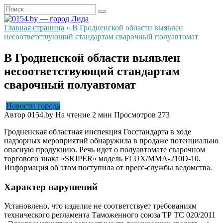
Перейти
Search
к
for:
содержанию
Главная страница
»
В Гродненской области выявлен
несоответствующий стандартам сварочный полуавтомат
В Гродненской области выявлен
несоответствующий стандартам
сварочный полуавтомат
Новости города
Автор
0154.by
На чтение
2 мин
Просмотров
273
Гродненская областная инспекция Госстандарта в ходе
надзорных мероприятий обнаружила в продаже потенциально
опасную продукцию. Речь идет о полуавтомате сварочном
торгового знака «SKIPER» модель FLUX/MMA-210D-10.
Информация об этом поступила от пресс-службы ведомства.
Характер нарушений
Установлено, что изделие не соответствует требованиям
технического регламента Таможенного союза ТР ТС 020/2011