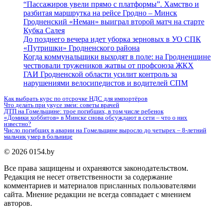
“Пассажиров увели прямо с платформы”. Хамство и
разбитая маршрутка на рейсе Гродно – Минск
Гродненский «Неман» выиграл второй матч на старте
Кубка Салея
До позднего вечера идет уборка зерновых в УО СПК
«Путришки» Гродненского района
Когда коммунальщики выходят в поле: на Гродненщине
чествовали тружеников жатвы от профсоюза ЖКХ
ГАИ Гродненской области усилит контроль за
нарушениями велосипедистов и водителей СПМ
Как выбрать курс по отсрочке НДС для импортёров
Что делать при укусе змеи: советы врачей
ДТП на Гомельщине: трое погибших, в том числе ребенок
«Домики хоббитов» в Минске снова обсуждают в сети – что о них
известно?
Число погибших в аварии на Гомельщине выросло до четырех – 8-летний
мальчик умер в больнице
© 2026 0154.by
Все права защищены и охраняются законодательством.
Редакция не несет ответственности за содержание
комментариев и материалов присланных пользователями
сайта. Мнение редакции не всегда совпадает с мнением
авторов.