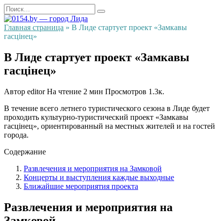
Перейти
Search
к
for:
содержанию
Главная страница
»
В Лиде стартует проект «Замкавы
гасцінец»
В Лиде стартует проект «Замкавы
гасцінец»
Автор
editor
На чтение
2 мин
Просмотров
1.3к.
В течение всего летнего туристического сезона в Лиде будет
проходить культурно-туристический проект «Замкавы
гасцінец», ориентированный на местных жителей и на гостей
города.
Содержание
Развлечения и мероприятия на Замковой
Концерты и выступления каждые выходные
Ближайшие мероприятия проекта
Развлечения и мероприятия на
Замковой