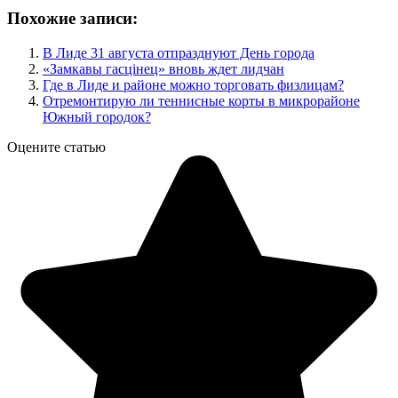
Похожие записи:
В Лиде 31 августа отпразднуют День города
«Замкавы гасцінец» вновь ждет лидчан
Где в Лиде и районе можно торговать физлицам?
Отремонтирую ли теннисные корты в микрорайоне
Южный городок?
Оцените статью