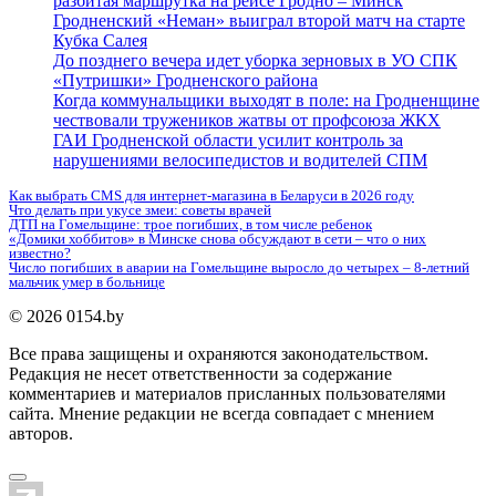
разбитая маршрутка на рейсе Гродно – Минск
Гродненский «Неман» выиграл второй матч на старте
Кубка Салея
До позднего вечера идет уборка зерновых в УО СПК
«Путришки» Гродненского района
Когда коммунальщики выходят в поле: на Гродненщине
чествовали тружеников жатвы от профсоюза ЖКХ
ГАИ Гродненской области усилит контроль за
нарушениями велосипедистов и водителей СПМ
Как выбрать CMS для интернет-магазина в Беларуси в 2026 году
Что делать при укусе змеи: советы врачей
ДТП на Гомельщине: трое погибших, в том числе ребенок
«Домики хоббитов» в Минске снова обсуждают в сети – что о них
известно?
Число погибших в аварии на Гомельщине выросло до четырех – 8-летний
мальчик умер в больнице
© 2026 0154.by
Все права защищены и охраняются законодательством.
Редакция не несет ответственности за содержание
комментариев и материалов присланных пользователями
сайта. Мнение редакции не всегда совпадает с мнением
авторов.