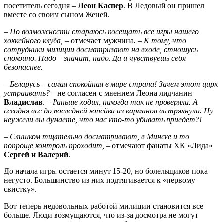
посетитель сегодня –
Леон Каспер
. В Ледовый он пришел
вместе со своим сыном Женей.
– По возможности стараюсь посещать все игры нашего
хоккейного клуба, –
отмечает мужчина
.
–
К тому, что
сотрудники милиции досматривают на входе, отношусь
спокойно. Надо – значит, надо. Да и чувствуешь себя
безопаснее.
– Беларусь – самая спокойная в мире страна! Зачем этот цирк
устраивать?
– не согласен с мнением Леона лидчанин
Владислав
.
– Раньше ходил, никогда так не проверяли. А
сегодня все до последней копейки из карманов вытряхнули. Ну
неужели вы думаете, что нас кто-то убивать приедет?!
– Слишком тщательно досматривают, в Минске и то
попроще контроль проходит,
– отмечают фанаты ХК «Лида»
Сергей и Валерий
.
До начала игры остается минут 15-20, но болельщиков пока
негусто. Большинство из них подтягивается к «первому
свистку».
Вот теперь недовольных работой милиции становится все
больше. Люди возмущаются, что из-за досмотра не могут