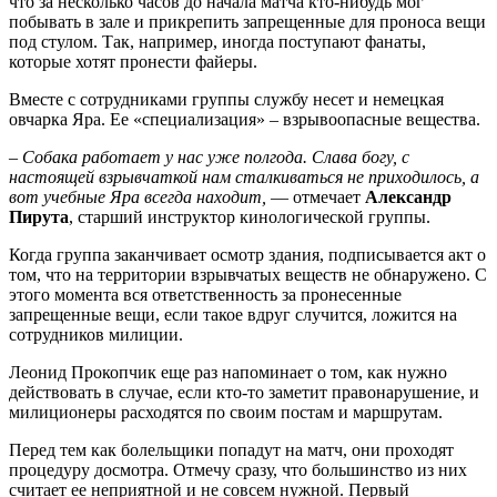
что за несколько часов до начала матча кто-нибудь мог
побывать в зале и прикрепить запрещенные для проноса вещи
под стулом. Так, например, иногда поступают фанаты,
которые хотят пронести файеры.
Вместе с сотрудниками группы службу несет и немецкая
овчарка Яра. Ее «специализация» – взрывоопасные вещества.
– Собака работает у нас уже полгода. Слава богу, с
настоящей взрывчаткой нам сталкиваться не приходилось, а
вот учебные Яра всегда находит,
— отмечает
Александр
Пирута
, старший инструктор кинологической группы.
Когда группа заканчивает осмотр здания, подписывается акт о
том, что на территории взрывчатых веществ не обнаружено. С
этого момента вся ответственность за пронесенные
запрещенные вещи, если такое вдруг случится, ложится на
сотрудников милиции.
Леонид Прокопчик еще раз напоминает о том, как нужно
действовать в случае, если кто-то заметит правонарушение, и
милиционеры расходятся по своим постам и маршрутам.
Перед тем как болельщики попадут на матч, они проходят
процедуру досмотра. Отмечу сразу, что большинство из них
считает ее неприятной и не совсем нужной. Первый