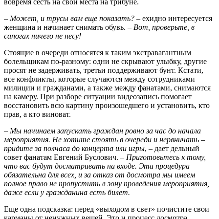
вовремя сесть на свои места на трибуне.
– Может, и трусы вам еще показать?
– ехидно интересуется
женщина и начинает снимать обувь.
– Вот, проверьте, в
сапогах ничего не несу!
Стоящие в очереди относятся к таким экстравагантным
болельщикам по-разному: одни не скрывают улыбку, другие
просят не задерживать, третьи поддерживают бунт. Кстати,
все конфликты, которые случаются между сотрудниками
милиции и гражданами, а также между фанатами, снимаются
на камеру. При разборе ситуации видеозапись помогает
восстановить всю картину произошедшего и установить, кто
прав, а кто виноват.
– Мы начинаем запускать граждан ровно за час до начала
мероприятия. Не хотите стоять в очереди и нервничать –
придите за полчаса до концерта или игры
, – дает дельный
совет фанатам Евгений Буслович.
– Приготовьтесь к тому,
что вас будут досматривать на входе. Эта процедура
обязательна для всех, и за отказ от досмотра мы имеем
полное право не пропустить в зону проведения мероприятия,
даже если у гражданина есть билет.
Еще одна подсказка: перед «выходом в свет» почистите свои
карманы от ненужных вещей. Это и процесс досмотра