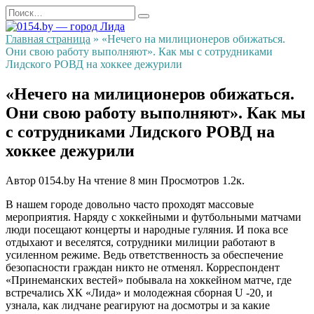
Перейти
Search
к
for:
содержанию
Главная страница
»
«Нечего на милиционеров обижаться.
Они свою работу выполняют». Как мы с сотрудниками
Лидского РОВД на хоккее дежурили
«Нечего на милиционеров обижаться.
Они свою работу выполняют». Как мы
с сотрудниками Лидского РОВД на
хоккее дежурили
Автор
0154.by
На чтение
8 мин
Просмотров
1.2к.
В нашем городе довольно часто проходят массовые
мероприятия. Наряду с хоккейными и футбольными матчами
люди посещают концерты и народные гуляния. И пока все
отдыхают и веселятся, сотрудники милиции работают в
усиленном режиме. Ведь ответственность за обеспечение
безопасности граждан никто не отменял. Корреспондент
«Принеманских вестей» побывала на хоккейном матче, где
встречались ХК «Лида» и молодежная сборная U -20, и
узнала, как лидчане реагируют на досмотры и за какие