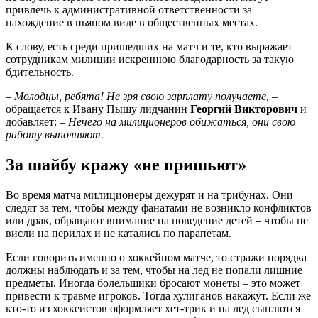
привлечь к административной ответственности за
нахождение в пьяном виде в общественных местах.
К слову, есть среди пришедших на матч и те, кто выражает
сотрудникам милиции искреннюю благодарность за такую
бдительность.
– Молодцы, ребята! Не зря свою зарплату получаете,
–
обращается к Ивану Пышу лидчанин
Георгий Викторович
и
добавляет:
– Нечего на милиционеров обижаться, они свою
работу выполняют.
За шайбу кражу «не пришьют»
Во время матча милиционеры дежурят и на трибунах. Они
следят за тем, чтобы между фанатами не возникло конфликтов
или драк, обращают внимание на поведение детей – чтобы не
висли на перилах и не катались по парапетам.
Если говорить именно о хоккейном матче, то стражи порядка
должны наблюдать и за тем, чтобы на лед не попали лишние
предметы. Иногда болельщики бросают монеты – это может
привести к травме игроков. Тогда хулиганов накажут. Если же
кто-то из хоккеистов оформляет хет-трик и на лед сыплются