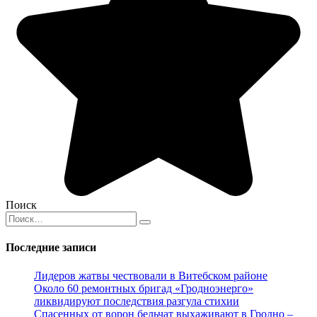
Поиск
Search
for:
Последние записи
Лидеров жатвы чествовали в Витебском районе
Около 60 ремонтных бригад «Гродноэнерго»
ликвидируют последствия разгула стихии
Спасенных от ворон бельчат выхаживают в Гродно –