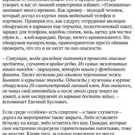
ускорит, и вас от лишней нервотрепки избавит. «Плюшкины»
занимают много времени. Как пример – молодой человек,
который достал из куртки лишь мобильный телефон и
портмоне. Проверив его, как следует, сотрудники милиции
обнаружили в карманах еще перчатки, полиэтиленовый пакет,
зарядку для телефона, коробок спичек, мазь, щетку для чистки
обуви и… клей-карандаш. Вроде, ничего криминального. Но,
обнаружив наощупь вещь, правоохранители просто обязаны
проверить, что это и не несет ли оно опасности.
– Ситуации, когда граждане пытаются пронести опасные
предметы, случаются крайне редко. Из самых эксклюзивных
наших находок – марихуана, которую нашли у футбольного
фаната. Также несколько раз изымали перочинные ножи.
Бывают и курьезные эпизоды. Однажды у мужчины в куртке
обнаружили 20-сантиметровый гаечный ключ. Как оказалось,
он чинил свой автомобиль и после этого сразу пошел на
хоккей, а вот инструмент из кармана достать забыл,
–
вспоминает Евгений Буслович.
Если среди «ссобоек» есть спиртное – а такое случается –
дорога на мероприятие также закрыта. Либо оставляете
бутылку на входе, либо остаетесь без шоу. Граждан, которые
свое настроение подогрели горячительными напитками, тоже
не впустят. Кроме того, за плохое поведение их могут