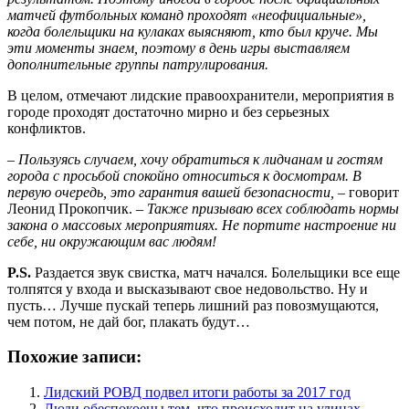
матчей футбольных команд проходят «неофициальные»,
когда болельщики на кулаках выясняют, кто был круче. Мы
эти моменты знаем, поэтому в день игры выставляем
дополнительные группы патрулирования.
В целом, отмечают лидские правоохранители, мероприятия в
городе проходят достаточно мирно и без серьезных
конфликтов.
– Пользуясь случаем, хочу обратиться к лидчанам и гостям
города с просьбой спокойно относиться к досмотрам. В
первую очередь, это гарантия вашей безопасности,
– говорит
Леонид Прокопчик. –
Также призываю всех соблюдать нормы
закона о массовых мероприятиях. Не портите настроение ни
себе, ни окружающим вас людям!
P.S.
Раздается звук свистка, матч начался. Болельщики все еще
толпятся у входа и высказывают свое недовольство. Ну и
пусть… Лучше пускай теперь лишний раз повозмущаются,
чем потом, не дай бог, плакать будут…
Похожие записи:
Лидский РОВД подвел итоги работы за 2017 год
Люди обеспокоены тем, что происходит на улицах