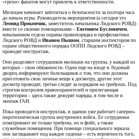
«грехи» фанатов могут привлечь к ответственности.
Милиция начинает заботиться о безопасности за полтора часа
до начала игры. Руководитель мероприятия (а сегодня это
Леонид Прокопчик
, заместитель начальника Лидского РОВД)
вместе со своими помощниками –
Евгением Бусловичем
,
начальником отдела охраны правопорядка и профилактики
Лидского РОВД и
Иваном Пышом
, старшим инспектором по
охране общественного порядка ООПП Лидского РОВД –
проводят инструктаж.
Они разделяют сотрудников милиции на группы, у каждой из
которых – свои обязанности. Одни еще на входе в Ледовый
дворец информируют болельщиков о том, что они должны
приготовить свои личные вещи к досмотру, другие этот
досмотр проводят, третьи следят за порядком на трибунах. Под
строгим контролем правоохранителей и прилегающая
территория – здесь также дежурят наряды, в том числе и
экипаж ГАИ.
Пока проводится инструктаж, в здании уже работает саперно-
пиротехническая группа внутренних войск. Ее сотрудники
осматривают не только трибуны, но и фойе, а также
служебные помещения. При помощи специального зеркала
они заглядывают под каждое сиденье – есть вероятность того,