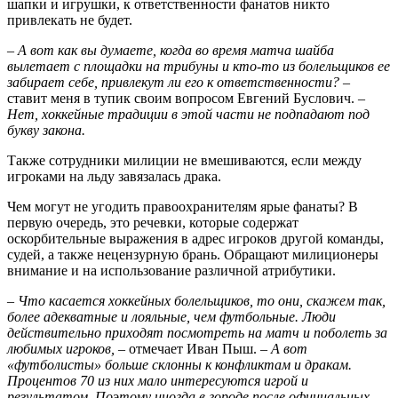
шапки и игрушки, к ответственности фанатов никто
привлекать не будет.
– А вот как вы думаете, когда во время матча шайба
вылетает с площадки на трибуны и кто-то из болельщиков ее
забирает себе, привлекут ли его к ответственности?
–
ставит меня в тупик своим вопросом Евгений Буслович. –
Нет, хоккейные традиции в этой части не подпадают под
букву закона.
Также сотрудники милиции не вмешиваются, если между
игроками на льду завязалась драка.
Чем могут не угодить правоохранителям ярые фанаты? В
первую очередь, это речевки, которые содержат
оскорбительные выражения в адрес игроков другой команды,
судей, а также нецензурную брань. Обращают милиционеры
внимание и на использование различной атрибутики.
– Что касается хоккейных болельщиков, то они, скажем так,
более адекватные и лояльные, чем футбольные. Люди
действительно приходят посмотреть на матч и поболеть за
любимых игроков,
– отмечает Иван Пыш. –
А вот
«футболисты» больше склонны к конфликтам и дракам.
Процентов 70 из них мало интересуются игрой и
результатом. Поэтому иногда в городе после официальных