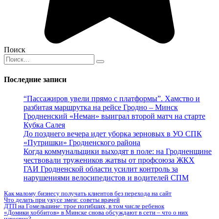
Поиск
Search
for:
Последние записи
“Пассажиров увели прямо с платформы”. Хамство и
разбитая маршрутка на рейсе Гродно – Минск
Гродненский «Неман» выиграл второй матч на старте
Кубка Салея
До позднего вечера идет уборка зерновых в УО СПК
«Путришки» Гродненского района
Когда коммунальщики выходят в поле: на Гродненщине
чествовали тружеников жатвы от профсоюза ЖКХ
ГАИ Гродненской области усилит контроль за
нарушениями велосипедистов и водителей СПМ
Как малому бизнесу получать клиентов без перехода на сайт
Что делать при укусе змеи: советы врачей
ДТП на Гомельщине: трое погибших, в том числе ребенок
«Домики хоббитов» в Минске снова обсуждают в сети – что о них
известно?