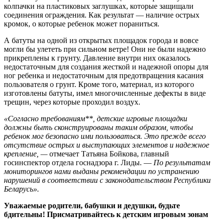
колпачки на пластиковых заглушках, которые защищали
соединения ограждения. Как результат — наличие острых
кромок, о которые ребенок может пораниться.
А батуты на одной из открытых площадок города и вовсе
могли бы улететь при сильном ветре! Они не были надежно
прикреплены к грунту. Давление внутри них оказалось
недостаточным для создания жесткой и надежной опоры для
ног ребенка и недостаточным для предотвращения касания
пользователя о грунт. Кроме того, материал, из которого
изготовлены батуты, имел многочисленные дефекты в виде
трещин, через которые проходил воздух.
«Согласно требованиям**, детские игровые площадки
должны быть сконструированы таким образом, чтобы
ребенок мог безопасно ими пользоваться. Это прежде всего
отсутствие острых и выступающих элементов и надежное
крепление, —
отмечает Татьяна Бойкова, главный
госинспектор отдела госнадзора г. Лиды. —
По результатам
мониторингов нами выданы рекомендации по устранению
нарушений в соответствии с законодательством Республики
Беларусь».
Уважаемые родители, бабушки и дедушки, будьте
бдительны! Присматривайтесь к детским игровым зонам