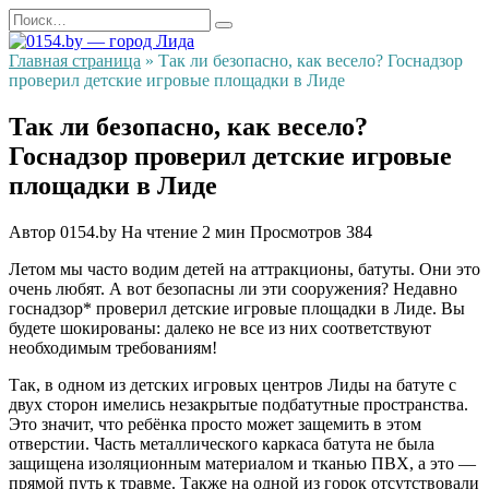
Перейти
Search
к
for:
содержанию
Главная страница
»
Так ли безопасно, как весело? Госнадзор
проверил детские игровые площадки в Лиде
Так ли безопасно, как весело?
Госнадзор проверил детские игровые
площадки в Лиде
Автор
0154.by
На чтение
2 мин
Просмотров
384
Летом мы часто водим детей на аттракционы, батуты. Они это
очень любят. А вот безопасны ли эти сооружения? Недавно
госнадзор* проверил детские игровые площадки в Лиде. Вы
будете шокированы: далеко не все из них соответствуют
необходимым требованиям!
Так, в одном из детских игровых центров Лиды на батуте с
двух сторон имелись незакрытые подбатутные пространства.
Это значит, что ребёнка просто может защемить в этом
отверстии. Часть металлического каркаса батута не была
защищена изоляционным материалом и тканью ПВХ, а это —
прямой путь к травме. Также на одной из горок отсутствовали