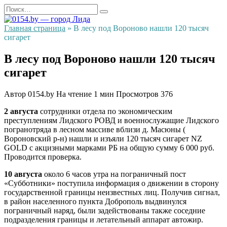
Перейти
Search
к
for:
содержанию
Главная страница
»
В лесу под Вороново нашли 120 тысяч
сигарет
В лесу под Вороново нашли 120 тысяч
сигарет
Автор
0154.by
На чтение
1 мин
Просмотров
376
2 августа
сотрудники отдела по экономическим
преступлениям Лидского РОВД и военнослужащие Лидского
погранотряда в лесном массиве вблизи д. Масюны (
Вороновский р-н) нашли и изъяли 120 тысяч сигарет NZ
GOLD с акцизными марками РБ на общую сумму 6 000 руб.
Проводится проверка.
10 августа
около 6 часов утра на пограничный пост
«Субботники» поступила информация о движении в сторону
государственной границы неизвестных лиц. Получив сигнал,
в район населенного пункта Доброполь выдвинулся
пограничный наряд, были задействованы также соседние
подразделения границы и летательный аппарат автожир.