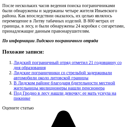
После нескольких часов ведения поиска пограничниками
были обнаружены и задержаны четыре жителя Ивьевского
района. Как впоследствии оказалось, их целью являлось
перемещение в Литву табачных изделий. В 800 метрах от
границы, в лесу, и были обнаружены 24 коробки с сигаретами,
принадлежащие данным правонарушителям.
По информации Лидского пограничного отряда
Похожие записи:
Лидский пограничный отряд отметил 21 годовщину со
дня образования
Лидские пограничники со стрельбой задерживали
автомобили около литовской границы
В Лидском районе благодаря бдительности местной
жительницы милиционеры нашли пенсионера
Под Гродно в лесу нашли девочку: ее мать уснула на
пикнике
Оцените статью