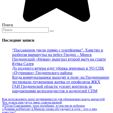
Поиск
Search
for:
Последние записи
“Пассажиров увели прямо с платформы”. Хамство и
разбитая маршрутка на рейсе Гродно – Минск
Гродненский «Неман» выиграл второй матч на старте
Кубка Салея
До позднего вечера идет уборка зерновых в УО СПК
«Путришки» Гродненского района
Когда коммунальщики выходят в поле: на Гродненщине
чествовали тружеников жатвы от профсоюза ЖКХ
ГАИ Гродненской области усилит контроль за
нарушениями велосипедистов и водителей СПМ
Как использовать залог недвижимости для обновления склада запчастей
Что делать при укусе змеи: советы врачей
ДТП на Гомельщине: трое погибших, в том числе ребенок
«Домики хоббитов» в Минске снова обсуждают в сети – что о них
известно?