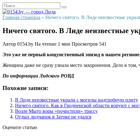
Перейти
Search
к
for:
содержанию
Главная страница
»
Ничего святого. В Лиде неизвестные украл
Ничего святого. В Лиде неизвестные ук
Автор
0154.by
На чтение
1 мин
Просмотров
541
Это уже не первый кощунственный эпизод в нашем регионе. 
Женщина даже не сразу узнала место захоронения. Дело в том,
По информации Лидского РОВД
Похожие записи:
В Лиде неизвестные украли с могилы надгробную плиту
Ничего святого. Как в Гродненской области воруют с мо
Возле Мыто воры «почистили» трассу
Отдых лидчанок в Затоке не удался
Оцените статью