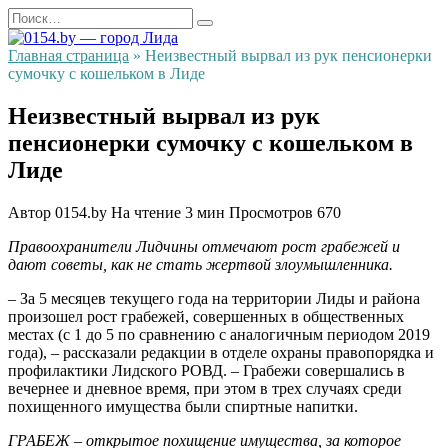
Перейти
Search
к
for:
содержанию
Главная страница
»
Неизвестный вырвал из рук пенсионерки
сумочку с кошельком в Лиде
Неизвестный вырвал из рук
пенсионерки сумочку с кошельком в
Лиде
Автор
0154.by
На чтение
3 мин
Просмотров
670
Правоохранители Лидчины отмечают рост грабежей и
дают советы, как не стать жертвой злоумышленника.
– За 5 месяцев текущего года на территории Лиды и района
произошел рост грабежей, совершенных в общественных
местах (с 1 до 5 по сравнению с аналогичным периодом 2019
года), – рассказали редакции в отделе охраны правопорядка и
профилактики Лидского РОВД. – Грабежи совершались в
вечернее и дневное время, при этом в трех случаях среди
похищенного имущества были спиртные напитки.
ГРАБЕЖ – открытое похищение имущества, за которое