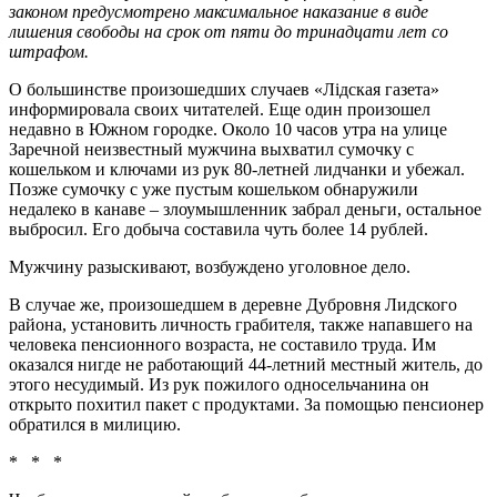
законом предусмотрено максимальное наказание в виде
лишения свободы на срок от пяти до тринадцати лет со
штрафом.
О большинстве произошедших случаев «Лідская газета»
информировала своих читателей. Еще один произошел
недавно в Южном городке. Около 10 часов утра на улице
Заречной неизвестный мужчина выхватил сумочку с
кошельком и ключами из рук 80-летней лидчанки и убежал.
Позже сумочку с уже пустым кошельком обнаружили
недалеко в канаве – злоумышленник забрал деньги, остальное
выбросил. Его добыча составила чуть более 14 рублей.
Мужчину разыскивают, возбуждено уголовное дело.
В случае же, произошедшем в деревне Дубровня Лидского
района, установить личность грабителя, также напавшего на
человека пенсионного возраста, не составило труда. Им
оказался нигде не работающий 44-летний местный житель, до
этого несудимый. Из рук пожилого односельчанина он
открыто похитил пакет с продуктами. За помощью пенсионер
обратился в милицию.
* * *