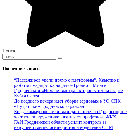
Поиск
Search
for:
Последние записи
“Пассажиров увели прямо с платформы”. Хамство и
разбитая маршрутка на рейсе Гродно – Минск
Гродненский «Неман» выиграл второй матч на старте
Кубка Салея
До позднего вечера идет уборка зерновых в УО СПК
«Путришки» Гродненского района
Когда коммунальщики выходят в поле: на Гродненщине
чествовали тружеников жатвы от профсоюза ЖКХ
ГАИ Гродненской области усилит контроль за
нарушениями велосипедистов и водителей СПМ