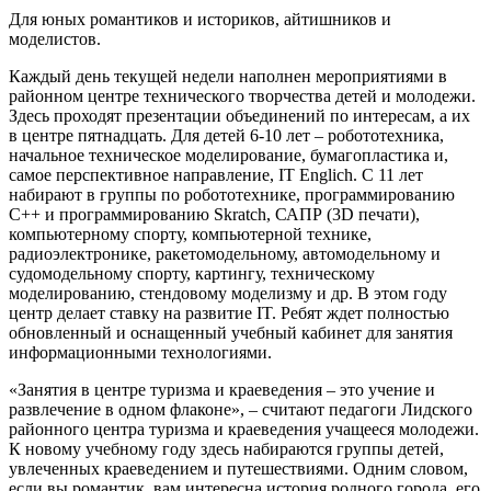
Для юных романтиков и историков, айтишников и
моделистов.
Каждый день текущей недели наполнен мероприятиями в
районном центре технического творчества детей и молодежи.
Здесь проходят презентации объединений по интересам, а их
в центре пятнадцать. Для детей 6-10 лет – робототехника,
начальное техническое моделирование, бумагопластика и,
самое перспективное направление, IT Englich. С 11 лет
набирают в группы по робототехнике, программированию
С++ и программированию Skratch, САПР (3D печати),
компьютерному спорту, компьютерной технике,
радиоэлектронике, ракетомодельному, автомодельному и
судомодельному спорту, картингу, техническому
моделированию, стендовому моделизму и др. В этом году
центр делает ставку на развитие IT. Ребят ждет полностью
обновленный и оснащенный учебный кабинет для занятия
информационными технологиями.
«Занятия в центре туризма и краеведения – это учение и
развлечение в одном флаконе», – считают педагоги Лидского
районного центра туризма и краеведения учащееся молодежи.
К новому учебному году здесь набираются группы детей,
увлеченных краеведением и путешествиями. Одним словом,
если вы романтик, вам интересна история родного города, его