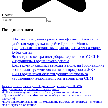
Поиск
Search
for:
Последние записи
“Пассажиров увели прямо с платформы”. Хамство и
разбитая маршрутка на рейсе Гродно – Минск
Гродненский «Неман» выиграл второй матч на старте
Кубка Салея
До позднего вечера идет уборка зерновых в УО СПК
«Путришки» Гродненского района
Когда коммунальщики выходят в поле: на Гродненщине
чествовали тружеников жатвы от профсоюза ЖКХ
ГАИ Гродненской области усилит контроль за
нарушениями велосипедистов и водителей СПМ
Как запустить рекламу в Telegram с бюджетом до 500 BYN
Что делать при укусе змеи: советы врачей
ДТП на Гомельщине: трое погибших, в том числе ребенок
«Домики хоббитов» в Минске снова обсуждают в сети – что о них
известно?
Число погибших в аварии на Гомельщине выросло до четырех – 8-летний
мальчик умер в больнице