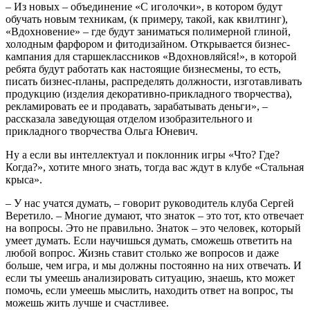
– Из новых – объединение «С иголочки», в котором будут
обучать новым техникам, (к примеру, такой, как квилтинг),
«Вдохновение» – где будут заниматься полимерной глиной,
холодным фарфором и фитодизайном. Открывается бизнес-
кампания для старшеклассников «Вдохновляйся!», в которой
ребята будут работать как настоящие бизнесмены, то есть,
писать бизнес-планы, распределять должности, изготавливать
продукцию (изделия декоративно-прикладного творчества),
рекламировать ее и продавать, зарабатывать деньги», –
рассказала заведующая отделом изобразительного и
прикладного творчества Ольга Юневич.
Ну а если вы интеллектуал и поклонник игры «Что? Где?
Когда?», хотите много знать, тогда вас ждут в клубе «Стальная
крыса».
– У нас учатся думать, – говорит руководитель клуба Сергей
Веретило. – Многие думают, что знаток – это тот, кто отвечает
на вопросы. Это не правильно. Знаток – это человек, который
умеет думать. Если научишься думать, сможешь ответить на
любой вопрос. Жизнь ставит столько же вопросов и даже
больше, чем игра, и мы должны постоянно на них отвечать. И
если ты умеешь анализировать ситуацию, знаешь, кто может
помочь, если умеешь мыслить, находить ответ на вопрос, ты
можешь жить лучше и счастливее.