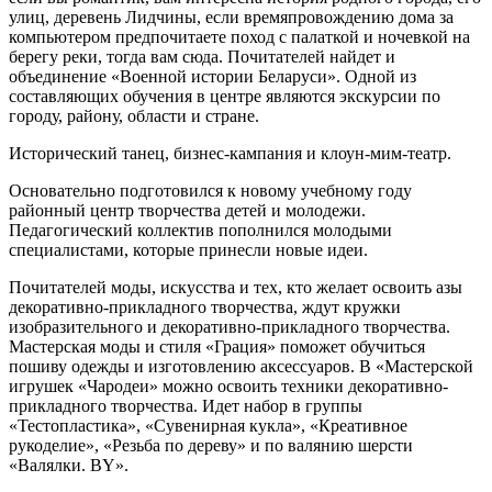
улиц, деревень Лидчины, если времяпровождению дома за
компьютером предпочитаете поход с палаткой и ночевкой на
берегу реки, тогда вам сюда. Почитателей найдет и
объединение «Военной истории Беларуси». Одной из
составляющих обучения в центре являются экскурсии по
городу, району, области и стране.
Исторический танец, бизнес-кампания и клоун-мим-театр.
Основательно подготовился к новому учебному году
районный центр творчества детей и молодежи.
Педагогический коллектив пополнился молодыми
специалистами, которые принесли новые идеи.
Почитателей моды, искусства и тех, кто желает освоить азы
декоративно-прикладного творчества, ждут кружки
изобразительного и декоративно-прикладного творчества.
Мастерская моды и стиля «Грация» поможет обучиться
пошиву одежды и изготовлению аксессуаров. В «Мастерской
игрушек «Чародеи» можно освоить техники декоративно-
прикладного творчества. Идет набор в группы
«Тестопластика», «Сувенирная кукла», «Креативное
рукоделие», «Резьба по дереву» и по валянию шерсти
«Валялки. BY».