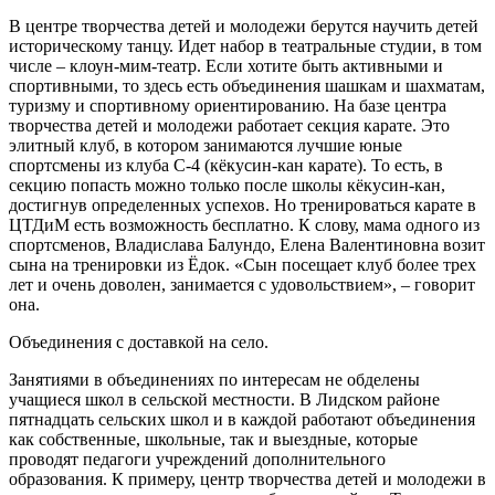
В центре творчества детей и молодежи берутся научить детей
историческому танцу. Идет набор в театральные студии, в том
числе – клоун-мим-театр. Если хотите быть активными и
спортивными, то здесь есть объединения шашкам и шахматам,
туризму и спортивному ориентированию. На базе центра
творчества детей и молодежи работает секция карате. Это
элитный клуб, в котором занимаются лучшие юные
спортсмены из клуба С-4 (кёкусин-кан карате). То есть, в
секцию попасть можно только после школы кёкусин-кан,
достигнув определенных успехов. Но тренироваться карате в
ЦТДиМ есть возможность бесплатно. К слову, мама одного из
спортсменов, Владислава Балундо, Елена Валентиновна возит
сына на тренировки из Ёдок. «Сын посещает клуб более трех
лет и очень доволен, занимается с удовольствием», – говорит
она.
Объединения с доставкой на село.
Занятиями в объединениях по интересам не обделены
учащиеся школ в сельской местности. В Лидском районе
пятнадцать сельских школ и в каждой работают объединения
как собственные, школьные, так и выездные, которые
проводят педагоги учреждений дополнительного
образования. К примеру, центр творчества детей и молодежи в