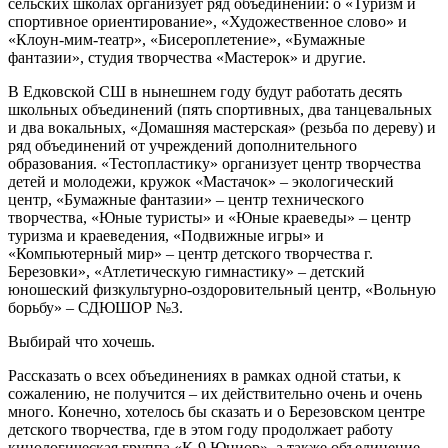
сельских школах организует ряд объединений: о «Туризм и
спортивное ориентирование», «Художественное слово» и
«Клоун-мим-театр», «Бисероплетение», «Бумажные
фантазии», студия творчества «Мастерок» и другие.
В Едковской СШ в нынешнем году будут работать десять
школьных объединений (пять спортивных, два танцевальных
и два вокальных, «Домашняя мастерская» (резьба по дереву) и
ряд объединений от учреждений дополнительного
образования. «Тестопластику» организует центр творчества
детей и молодежи, кружок «Мастачок» – экологический
центр, «Бумажные фантазии» – центр технического
творчества, «Юные туристы» и «Юные краеведы» – центр
туризма и краеведения, «Подвижные игры» и
«Компьютерный мир» – центр детского творчества г.
Березовки», «Атлетическую гимнастику» – детский
юношеский физкультурно-оздоровительный центр, «Вольную
борьбу» – СДЮШОР №3.
Выбирай что хочешь.
Рассказать о всех объединениях в рамках одной статьи, к
сожалению, не получится – их действительно очень и очень
много. Конечно, хотелось бы сказать и о Березовском центре
детского творчества, где в этом году продолжает работу
кинологическая группа «К-9 Юниор», а также объединение