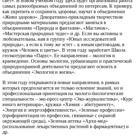
свет». В новом учебном году здесь будет организована работа
самых разнообразных объединений по интересам. К примеру,
как укрепить и сохранить здоровье, научат в объединении
«Живи здорово». Декоративно-прикладным творчеством
природными материалами предлагают заняться в
объединениях «Природа и фантазия», «Мастачок»,
«Мастерская природных чудес» и др. Если вы активны и
любознательны, вам в группу «Юных исследователей
природы», а если к тому же эстет – к юным цветоводам, в
кружок «Человек и цветы». В этом году заработает Школа
геоэкотуризма «Парус». Ее направления – экология и
краеведение. Основы экологии, урбанизации и практической
природоохранной деятельности предлагают освоить в
объединении «Экология и жизнь».
В этом году открываются новые направления, в рамках
которых предполагается не только освоение знаний, но и
профессиональная ориентация на эколого-биологические
специальности – эко-пресс-центр «Эко-журналистика», «Курс
юного ветеринара», кружки «Химия – абитуриенту»,
«Энергия и энергоэффективность», «Зеленые профессии»
(профориентация по профессии, связанные с охраной
окружающей среды), «Зеленая аптека «Архи-мед»
(использование лекарственных растений в фармацевтике) и
др.