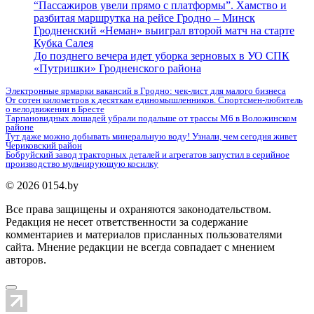
“Пассажиров увели прямо с платформы”. Хамство и
разбитая маршрутка на рейсе Гродно – Минск
Гродненский «Неман» выиграл второй матч на старте
Кубка Салея
До позднего вечера идет уборка зерновых в УО СПК
«Путришки» Гродненского района
Электронные ярмарки вакансий в Гродно: чек-лист для малого бизнеса
От сотен километров к десяткам единомышленников. Спортсмен-любитель
о велодвижении в Бресте
Тарпановидных лошадей убрали подальше от трассы М6 в Воложинском
районе
Тут даже можно добывать минеральную воду! Узнали, чем сегодня живет
Чериковский район
Бобруйский завод тракторных деталей и агрегатов запустил в серийное
производство мульчирующую косилку
© 2026 0154.by
Все права защищены и охраняются законодательством.
Редакция не несет ответственности за содержание
комментариев и материалов присланных пользователями
сайта. Мнение редакции не всегда совпадает с мнением
авторов.