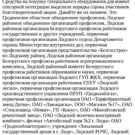
Средства на покупку специального оборудования для комнат
сенсорной интеграции выделили порядка сорока участников
благотворительной акции. Давайте же их назовем. Это
Гродненское областное объединение профсоюзов, Лидское
районное объединение организаций профсоюзов, Лидская
районная организация Белорусского профсоюза работников
государственных и других учреждений, первичная
профсоюзная организация Лидского отдела Департамента
охраны Министерства внутренних дел, первичная
профсоюзная организация представительства «Белгосстрах»
по Лидскому району, Лидская районная организация
Белорусского профсоюза работников агропромышленного
комплекса, Лидский районный комитет Белорусского
профсоюза работников образования и науки, первичная
профсоюзная организация Лидского ГУП ЖКХ, первичная
профсоюзная организация работников ГЛХУ «Лидский
лесхоз», первичная профсоюзная организация Лидского
производственного управления ПРУП «Гроднооблгаз»,
первичная профсоюзная организация ОАО «Торфобрикетный
завод Дитва», ОАО «Лакокраска», ООО «Магазин №17», ОАО
«Стеклозавод «Неман», ГП «Конус», ОАО «Минойтовский
ремонтный завод», ОАО «Лидский молочно-консервный
комбинат», филиал «Автобусный парк №2 г. Лиды» ОАО
«Гроднооблавтотранс», учреждение «Зональный
государственный архив в г. Лиде», Лидский РОЧС, Лидский