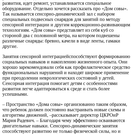
развития, идет ремонт, устанавливается специальное
оборудование. Отдельно хочется рассказать про «Дом совы».
Так называется сенсорно-динамический зал с набором
специальных подвесных снарядов для занятий по методу
сенсорной интеграции и другим коррекционно-развивающим
технологиям. «Дом совы» представляет из себя куб со
стороной два с половиной метра, на котором подвешены
различные снаряды: бревно, качели в виде ленты, гамаки
другие.
Занятия сенсорной интеграциейспособствуют формированию
социальных навыков и накоплению жизненного опыта. Они
хорошо зарекомендовали себя как профилактическое средство
функциональных нарушений и находят широкое применение
при преодолении неврологических состояний у детей.
Сенсорная интеграция помогает детям с особенностями
развития легче адаптироваться к среде и стать более
успешными.
– Пространство «Дома совы» организованно таким образом,
что ребенок должен постоянно выстраивать новые схемы и
алгоритмы движений, –рассказывает директор ЦКРОиР
Мария Радевич. – Благодаря чему эффективно осваиваются
двигательные навыки. Сенсорно-динамические занятия
способствуют развитию не только физической силы, но и