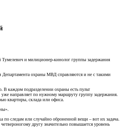
й
 Тумелевич и милиционер-кинолог группы задержания
ики Департамента охраны МВД справляются и не с такими
о. В каждом подразделении охраны есть пульт
й уже направляет по нужному маршруту группу задержания.
рью квартиры, склада или офиса.
ны».
 по следам или случайно оброненной вещи – вот их задача.
я четвероногому другу значительно повышается уровень