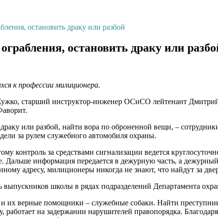
абления, остановить драку или разбой
 ограбления, остановить драку или разбо
ихся к профессии милиционера.
 Кужко, старший инструктор-инженер ОСиСО лейтенант Дмитрий
Фаворит.
ть драку или разбой, найти вора по оброненной вещи, – сотрудн
дели за рулем служебного автомобиля охраны.
ому контроль за средствами сигнализации ведется круглосуточн
е. Дальше информация передается в дежурную часть, а дежурны
анному адресу, милиционеры никогда не знают, что найдут за две
 выпускников школы в рядах подразделений Департамента охра
и их верные помощники – служебные собаки. Найти преступника
ду, работает на задержании нарушителей правопорядка. Благодар