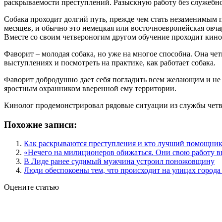
раскрываемости преступлений. Разыскную работу без служебног
Собака проходит долгий путь, прежде чем стать незаменимым 
месяцев, и обычно это немецкая или восточноевропейская овча
Вместе со своим четвероногим другом обучение проходит кино
Фаворит – молодая собака, но уже на многое способна. Она ч
выступлениях и посмотреть на практике, как работает собака.
Фаворит добродушно дает себя погладить всем желающим и не 
яростным охранником вверенной ему территории.
Кинолог продемонстрировал рядовые ситуации из службы четв
Похожие записи:
Как раскрываются преступления и кто лучший помощник
«Нечего на милиционеров обижаться. Они свою работу 
В Лиде ранее судимый мужчина устроил поножовщину
Люди обеспокоены тем, что происходит на улицах города
Оцените статью