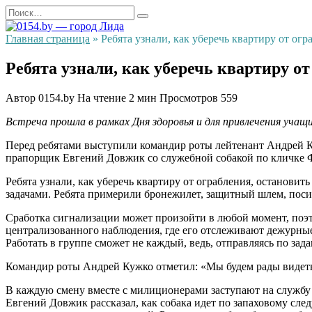
Перейти
Search
к
for:
содержанию
Главная страница
»
Ребята узнали, как уберечь квартиру от огр
Ребята узнали, как уберечь квартиру от
Автор
0154.by
На чтение
2 мин
Просмотров
559
Встреча прошла в рамках Дня здоровья и для привлечения учащ
Перед ребятами выступили командир роты лейтенант Андрей
прапорщик Евгений Довжик со служебной собакой по кличке 
Ребята узнали, как уберечь квартиру от ограбления, останови
задачами. Ребята примерили бронежилет, защитный шлем, поси
Сработка сигнализации может произойти в любой момент, поэт
централизованного наблюдения, где его отслеживают дежурны
Работать в группе сможет не каждый, ведь, отправляясь по зад
Командир роты Андрей Кужко отметил: «Мы будем рады видеть
В каждую смену вместе с милиционерами заступают на службу 
Евгений Довжик рассказал, как собака идет по запаховому сле