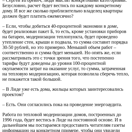
– Сергей Игоревич, люди мыслят конкретными категориями.
Безусловно, расчет будет вестись по каждому конкретному
дому. И все же сколько приблизительно владелец квартиры
должен будет платить ежемесячно?
– Если, чтобы добиться 40-процентной экономии в доме,
будет реализован пакет Б, то есть, кроме установки приборов
на батареи, модернизации теплопункта, будет проведено
утепление стен, крыши и подвала, то сумма составит порядка
30-50 рублей, но это примерно. Меньший объем работ –
соответственно и сумма будет меньшей. Но опять же, если
рассматривать это с точки зрения того, что постепенно
тарифы будут доведены до уровня 100-процентной
окупаемости затрат на оказание услуг, то сумма, затраченная
на тепловую модернизацию, которая позволила сберечь тепло,
не покажется такой большой.
– В Лиде уже есть дома, жильцы которых заинтересовались
проектом?
– Есть. Они согласились пока на проведение энергоаудита.
Работа по тепловой модернизации домов, построенных до
1996 года, будет вестись в Лиде на постоянной основе. И в
дальнейшем мы постараемся предоставить читателям газеты
информацию на конкретном примере, чтобы они увидели