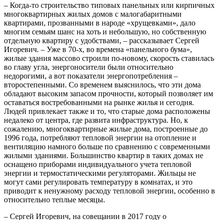
– Когда-то строительство типовых панельных или кирпичных
многоквартирных жилых домов с малогабаритными
квартирами, прозванными в народе «хрущевками», дало
многим семьям шанс на хоть и небольшую, но собственную
отдельную квартиру с удобствами, – рассказывает Сергей
Игоревич. – Уже в 70-х, во времена «панельного бума»,
жилые здания массово строили по-новому, скорость ставилась
во главу угла, энергоносители были относительно
недорогими, а вот показатели энергопотребления –
второстепенными. Со временем выяснилось, что эти дома
обладают высоким запасом прочности, который позволяет им
оставаться востребованными на рынке жилья и сегодня.
Людей привлекает также и то, что старые дома расположены
недалеко от центра, где развита инфраструктура. Но, к
сожалению, многоквартирные жилые дома, построенные до
1996 года, потребляют тепловой энергии на отопление и
вентиляцию намного больше по сравнению с современными
жилыми зданиями. Большинство квартир в таких домах не
оснащено приборами индивидуального учета тепловой
энергии и термостатическими регуляторами. Жильцы не
могут сами регулировать температуру в комнатах, и это
приводит к ненужному расходу тепловой энергии, особенно в
относительно теплые месяцы.
– Сергей Игоревич, на совещании в 2017 году о