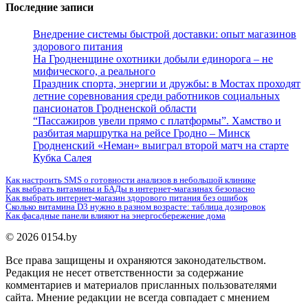
Последние записи
Внедрение системы быстрой доставки: опыт магазинов
здорового питания
На Гродненщине охотники добыли единорога – не
мифического, а реального
Праздник спорта, энергии и дружбы: в Мостах проходят
летние соревнования среди работников социальных
пансионатов Гродненской области
“Пассажиров увели прямо с платформы”. Хамство и
разбитая маршрутка на рейсе Гродно – Минск
Гродненский «Неман» выиграл второй матч на старте
Кубка Салея
Как настроить SMS о готовности анализов в небольшой клинике
Как выбрать витамины и БАДы в интернет-магазинах безопасно
Как выбрать интернет-магазин здорового питания без ошибок
Сколько витамина D3 нужно в разном возрасте: таблица дозировок
Как фасадные панели влияют на энергосбережение дома
© 2026 0154.by
Все права защищены и охраняются законодательством.
Редакция не несет ответственности за содержание
комментариев и материалов присланных пользователями
сайта. Мнение редакции не всегда совпадает с мнением