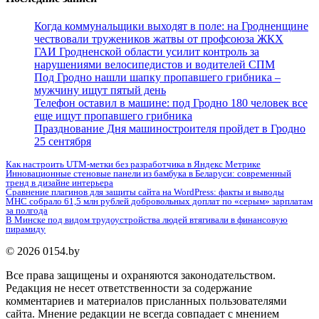
Когда коммунальщики выходят в поле: на Гродненщине
чествовали тружеников жатвы от профсоюза ЖКХ
ГАИ Гродненской области усилит контроль за
нарушениями велосипедистов и водителей СПМ
Под Гродно нашли шапку пропавшего грибника –
мужчину ищут пятый день
Телефон оставил в машине: под Гродно 180 человек все
еще ищут пропавшего грибника
Празднование Дня машиностроителя пройдет в Гродно
25 сентября
Как настроить UTM-метки без разработчика в Яндекс Метрике
Инновационные стеновые панели из бамбука в Беларуси: современный
тренд в дизайне интерьера
Сравнение плагинов для защиты сайта на WordPress: факты и выводы
МНС собрало 61,5 млн рублей добровольных доплат по «серым» зарплатам
за полгода
В Минске под видом трудоустройства людей втягивали в финансовую
пирамиду
© 2026 0154.by
Все права защищены и охраняются законодательством.
Редакция не несет ответственности за содержание
комментариев и материалов присланных пользователями
сайта. Мнение редакции не всегда совпадает с мнением