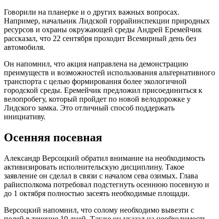
Говорили на планерке и о других важных вопросах.
Например, начальник Лидской горрайинспекции природных
ресурсов и охраны окружающей среды Андрей Еремейчик
рассказал, что 22 сентября проходит Всемирный день без
автомобиля.
Он напомнил, что акция направлена на демонстрацию
преимуществ и возможностей использования альтернативного
транспорта с целью формирования более экологичной
городской среды. Еремейчик предложил присоединиться к
велопробегу, который пройдет по новой велодорожке у
Лидского замка. Это отличный способ поддержать
инициативу.
Осенняя посевная
Александр Версоцкий обратил внимание на необходимость
активизировать исполнительскую дисциплину. Такое
заявление он сделал в связи с началом сева озимых. Глава
райисполкома потребовал подстегнуть осеннюю посевную и
до 1 октября полностью засеять необходимые площади.
Версоцкий напомнил, что солому необходимо вывезти с
полей в течение 10 дней. Также он указал на необходимость