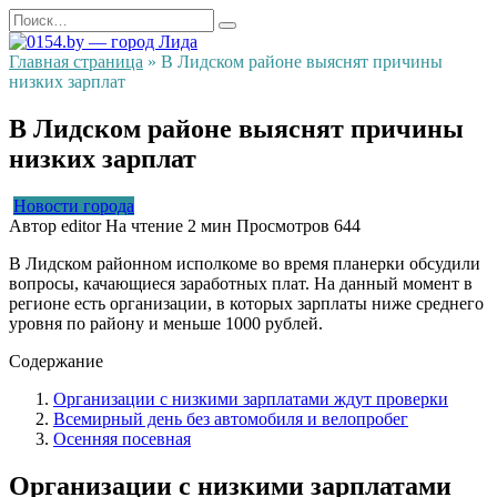
Перейти
Search
к
for:
содержанию
Главная страница
»
В Лидском районе выяснят причины
низких зарплат
В Лидском районе выяснят причины
низких зарплат
Новости города
Автор
editor
На чтение
2 мин
Просмотров
644
В Лидском районном исполкоме во время планерки обсудили
вопросы, качающиеся заработных плат. На данный момент в
регионе есть организации, в которых зарплаты ниже среднего
уровня по району и меньше 1000 рублей.
Содержание
Организации с низкими зарплатами ждут проверки
Всемирный день без автомобиля и велопробег
Осенняя посевная
Организации с низкими зарплатами