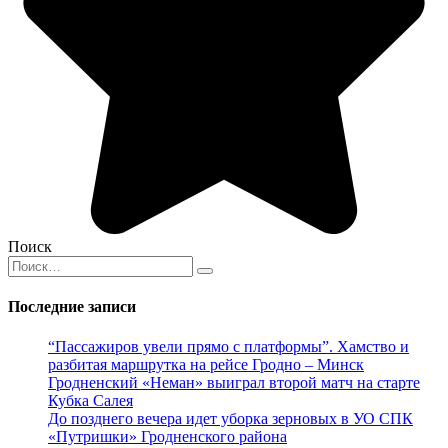
Поиск
Search
for:
Последние записи
“Пассажиров увели прямо с платформы”. Хамство и
разбитая маршрутка на рейсе Гродно – Минск
Гродненский «Неман» выиграл второй матч на старте
Кубка Салея
До позднего вечера идет уборка зерновых в УО СПК
«Путришки» Гродненского района