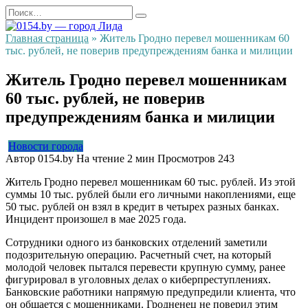
Перейти
Search
к
for:
содержанию
Главная страница
»
Житель Гродно перевел мошенникам 60
тыс. рублей, не поверив предупреждениям банка и милиции
Житель Гродно перевел мошенникам
60 тыс. рублей, не поверив
предупреждениям банка и милиции
Новости города
Автор
0154.by
На чтение
2 мин
Просмотров
243
Житель Гродно перевел мошенникам 60 тыс. рублей. Из этой
суммы 10 тыс. рублей были его личными накоплениями, еще
50 тыс. рублей он взял в кредит в четырех разных банках.
Инцидент произошел в мае 2025 года.
Сотрудники одного из банковских отделений заметили
подозрительную операцию. Расчетный счет, на который
молодой человек пытался перевести крупную сумму, ранее
фигурировал в уголовных делах о киберпреступлениях.
Банковские работники напрямую предупредили клиента, что
он общается с мошенниками. Гродненец не поверил этим