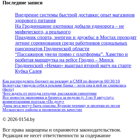
Последние записи
Внедрение системы быстрой доставки: опыт магазинов
здорового питания
На Гродненщине охотники добыли единорога – не
мифического, а реального
Праздник спорта, энергии и дружбы: в Мостах проходят
летние соревнования среди работников социальных
пансионатов Гродненской области
“Пассажиров увели прямо с платформы”. Хамство и
разбитая маршрутка на рейсе Гродно – Минск
Гродненский «Неман» выиграл второй матч на старте
Кубка Салея
Как распределить бюджет на рекламу в СМИ по формуле 60/30/10
Белоруска увидела себя в рекламе банка – хотя она в ней не снималась
(фото)
Чего ждать от погоды сегодня, рассказали синоптики
Все новости экономики и бизнеса за неделю (с 3 по 9 августа) с
комментариями портала «По делу»
Дары леса могут быть опасны. Купили чернику и лисички из лесов
Мозырского района и проверили их качество
© 2026 0154.by
Все права защищены и охраняются законодательством.
Редакция не несет ответственности за содержание