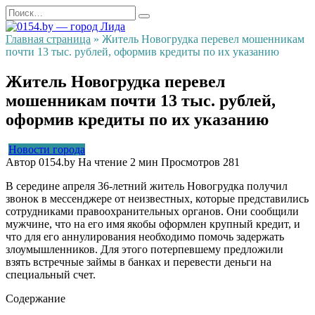
Перейти
Search
к
for:
содержанию
Главная страница
»
Житель Новогрудка перевел мошенникам
почти 13 тыс. рублей, оформив кредиты по их указанию
Житель Новогрудка перевел
мошенникам почти 13 тыс. рублей,
оформив кредиты по их указанию
Новости города
Автор
0154.by
На чтение
2 мин
Просмотров
281
В середине апреля 36-летний житель Новогрудка получил
звонок в мессенджере от неизвестных, которые представились
сотрудниками правоохранительных органов. Они сообщили
мужчине, что на его имя якобы оформлен крупный кредит, и
что для его аннулирования необходимо помочь задержать
злоумышленников. Для этого потерпевшему предложили
взять встречные займы в банках и перевести деньги на
специальный счет.
Содержание