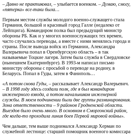
– Давно не практиковал,
– улыбается военком.
– Думаю, смогу,
«пятерка» все-таки была…
Первым местом службы молодого военно-служащего стала
Германия, большой и красивый город Галле (недалеко от
Лейпцига). Командиром полка был предыдущий министр
обороны РБ. Как и у многих военнослужащих тех времен,
часто случались переводы, а вместе с ними менялись города и
страны. После вывода войск из Германии, Александра
Валерьевича попал в Оренбургскую область – в так
называемые Тоцкие лагеря. Затем была служба в Свердловске
(нынешнем Екатеринбурге). В 1993-м написал письмо
министру обороны с просьбой о переводе на родину, в
Беларусь. Попал в Гуды, затем в Фаниполь…
«А потом снова Гуды,
– рассказывает Александр Валерьевич.
–
В 1998 году здесь создали полк, где я был командиром
инженерного взвода, а потом начальником инженерной
службы. В моем подчинении были две группы разминирования.
Зона ответственности – 9 районов Гродненской области.
Выездов было очень много. В основном в Сморгонский район,
где когда-то проходила линия боев Первой мировой войны».
Чем дальше, тем выше поднимался Александр Херман по
служебной лестнице: старший помощник военного комиссара