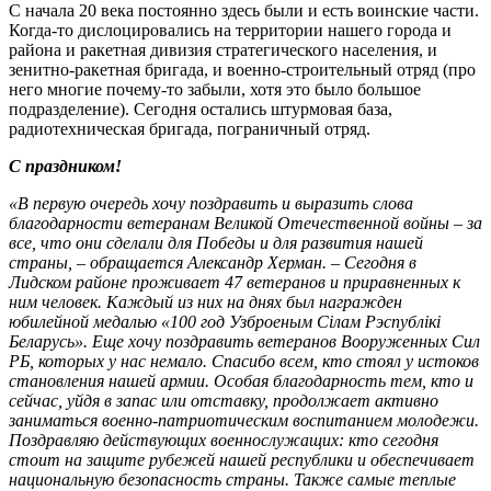
С начала 20 века постоянно здесь были и есть воинские части.
Когда-то дислоцировались на территории нашего города и
района и ракетная дивизия стратегического населения, и
зенитно-ракетная бригада, и военно-строительный отряд (про
него многие почему-то забыли, хотя это было большое
подразделение). Сегодня остались штурмовая база,
радиотехническая бригада, пограничный отряд.
С праздником!
«В первую очередь хочу поздравить и выразить слова
благодарности ветеранам Великой Отечественной войны – за
все, что они сделали для Победы и для развития нашей
страны, – обращается Александр Херман. – Сегодня в
Лидском районе проживает 47 ветеранов и приравненных к
ним человек. Каждый из них на днях был награжден
юбилейной медалью «100 год Узброеным Сілам Рэспублікі
Беларусь». Еще хочу поздравить ветеранов Вооруженных Сил
РБ, которых у нас немало. Спасибо всем, кто стоял у истоков
становления нашей армии. Особая благодарность тем, кто и
сейчас, уйдя в запас или отставку, продолжает активно
заниматься военно-патриотическим воспитанием молодежи.
Поздравляю действующих военнослужащих: кто сегодня
стоит на защите рубежей нашей республики и обеспечивает
национальную безопасность страны. Также самые теплые