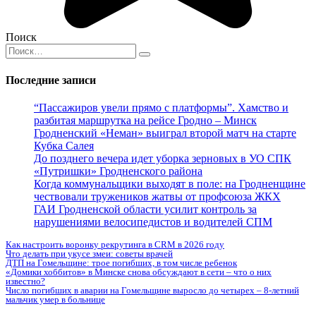
Поиск
Search
for:
Последние записи
“Пассажиров увели прямо с платформы”. Хамство и
разбитая маршрутка на рейсе Гродно – Минск
Гродненский «Неман» выиграл второй матч на старте
Кубка Салея
До позднего вечера идет уборка зерновых в УО СПК
«Путришки» Гродненского района
Когда коммунальщики выходят в поле: на Гродненщине
чествовали тружеников жатвы от профсоюза ЖКХ
ГАИ Гродненской области усилит контроль за
нарушениями велосипедистов и водителей СПМ
Как настроить воронку рекрутинга в CRM в 2026 году
Что делать при укусе змеи: советы врачей
ДТП на Гомельщине: трое погибших, в том числе ребенок
«Домики хоббитов» в Минске снова обсуждают в сети – что о них
известно?
Число погибших в аварии на Гомельщине выросло до четырех – 8-летний
мальчик умер в больнице