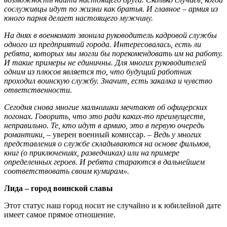
сослуживцы идут по жизни как братья. И главное – армия из
юного парня делает настоящего мужчину.
На днях в военкомат звонила руководитель кадровой службы
одного из предприятий города. Интересовалась, есть ли
ребята, которых мы могли бы порекомендовать им на работу.
И такие примеры не единичны. Для многих руководителей
одним из плюсов является то, что будущий работник
проходил воинскую службу. Значит, есть закалка и чувство
ответственности.
Сегодня снова многие мальчишки мечтают об офицерских
погонах. Говорить, что это ради каких-то преимуществ,
неправильно. Те, кто идут в армию, это в первую очередь
романтики,
– уверен военный комиссар. –
Ведь у многих
представления о службе складываются на основе фильмов,
книг (о приключениях, разведчиках) или на примере
определенных героев. И ребята стараются в дальнейшем
соответствовать своим кумирам».
Лида – город воинской славы
Этот статус наш город носит не случайно и к юбилейной дате
имеет самое прямое отношение.