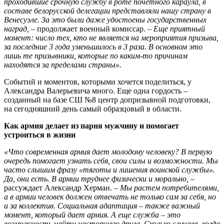
проходившие срочную службу в роте почетного караула, в
составе белорусской делегации представляли нашу страну в
Венесуэле. За это были даже удостоены государственных
наград,
– продолжает военный комиссар. –
Еще приятный
момент: число тех, кто не является на мероприятия призыва,
за последние 3 года уменьшилось в 3 раза. В основном это
лишь те призывники, которые по каким-то причинам
находятся за пределами страны».
Событий и моментов, которыми хочется поделиться, у
Александра Валерьевича много. Еще одна гордость –
созданный на базе СШ №8 центр допризывной подготовки,
на сегодняшний день самый образцовый в области.
Как армия делает из парня мужчину и помогает
устроиться в жизни
«Что современная армия дает молодому человеку? В первую
очередь помогает узнать себя, свои силы и возможности. Мы
часто слышим фразу «тяготы и лишения воинской службы».
Да, они есть. В армии труднее физически и морально,
–
рассуждает Александр Херман. –
Мы растем потребителями,
а в армии человек должен отвечать не только сам за себя, но
и за коллектив. Социальная адаптация – также важный
момент, который дает армия. А еще служба – это
возможность найти настоящего друга. Сколько случаев, когда