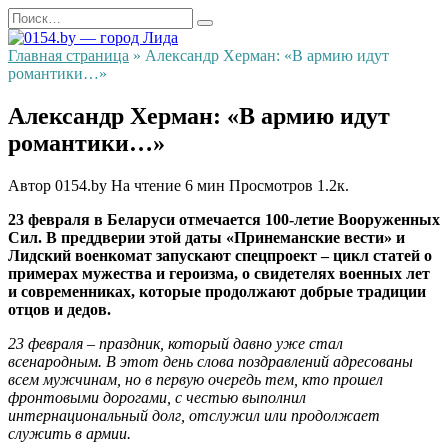
Перейти
Search
к
for:
содержанию
Главная страница
»
Александр Херман: «В армию идут
романтики…»
Александр Херман: «В армию идут
романтики…»
Автор
0154.by
На чтение
6 мин
Просмотров
1.2к.
23 февраля в Беларуси отмечается 100-летие Вооруженных
Сил. В преддверии этой даты «Принеманские вести» и
Лидский военкомат запускают спецпроект – цикл статей о
примерах мужества и героизма, о свидетелях военных лет
и современниках, которые продолжают добрые традиции
отцов и дедов.
23 февраля – праздник, который давно уже стал
всенародным. В этот день слова поздравлений адресованы
всем мужчинам, но в первую очередь тем, кто прошел
фронтовыми дорогами, с честью выполнил
интернациональный долг, отслужил или продолжает
служить в армии.