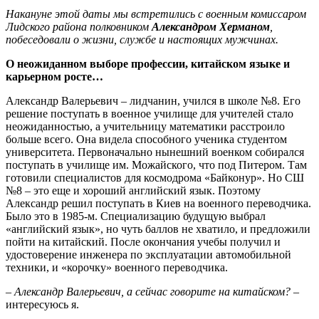
Накануне этой даты мы встретились с военным комиссаром
Лидского района полковником
Александром Херманом
,
побеседовали о жизни, службе и настоящих мужчинах.
О неожиданном выборе профессии, китайском языке и
карьерном росте…
Александр Валерьевич – лидчанин, учился в школе №8. Его
решение поступать в военное училище для учителей стало
неожиданностью, а учительницу математики расстроило
больше всего. Она видела способного ученика студентом
университета. Первоначально нынешний военком собирался
поступать в училище им. Можайского, что под Питером. Там
готовили специалистов для космодрома «Байконур». Но СШ
№8 – это еще и хороший английский язык. Поэтому
Александр решил поступать в Киев на военного переводчика.
Было это в 1985-м. Специализацию будущую выбрал
«английский язык», но чуть баллов не хватило, и предложили
пойти на китайский. После окончания учебы получил и
удостоверение инженера по эксплуатации автомобильной
техники, и «корочку» военного переводчика.
– Александр Валерьевич, а сейчас говорите на китайском?
–
интересуюсь я.