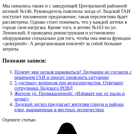
Мы связались также и с заведующей Центральной районной
аптекой №146. Руководитель пояснила: когда от Лидской ГАИ
поступит письменное предложение, такая перспектива будет
рассмотрена. Однако стоит понимать, что у каждой аптеки в
городе своя нагрузка. Кроме того, в аптеке №163 по ул.
Ленинской, 6 проведена реконструкция и установлено
оборудование специально для того, чтобы она имела функции
«дежурной». А реорганизация повлечёт за собой большие
затраты.
Похожие записи:
Почему мне нельзя парковаться? Лидчанин не согласен с
решением ГАИ и просит прояснить ситуацию
5 «острых» вопросов про велосипедистов. Отвечают
сотрудники Лидского РОВД
Жители ул. Промышленной: «Избавьте нас от пыли и
шума!»
Лидский лесхоз предлагает жителям города и района
елки, выращенные в местных лесничествах
Оцените статью