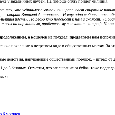
даже у закадычных друзей. На помощь опять придет милиция.
ют тех, кто уединился с компанией и распивает спиртные напит
, – говорит Виталий Антонович. – И еще одно любопытное наблю
Милиция идет!». Но редко кто подойдет к нам и скажет: «Обра
ротокол на нарушителя, придется ему выплатить штраф. Но он 
одолжением, а кошелек не похудел, предлагаем вам вспомни
 также появление в нетрезвом виде в общественных местах. За 
ные действия, нарушающие общественный порядок, – штраф от 2
1 до 3 базовых. Отметим, что заплывание за буйки тоже подпадае
овых;
о 6 месяцев