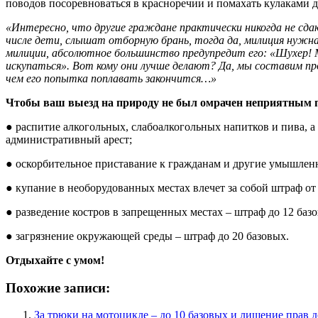
поводов посоревноваться в красноречии и помахать кулаками 
«Интересно, что другие граждане практически никогда не сда
числе дети, слышат отборную брань, тогда да, милиция нужна
милиции, абсолютное большинство предупредит его: «Шухер! 
искупаться». Вот кому они лучше делают? Да, мы составим п
чем его попытка поплавать закончится…»
Чтобы ваш выезд на природу не был омрачен неприятным пр
● распитие алкогольных, слабоалкогольных напитков и пива, а
административный арест;
● оскорбительное приставание к гражданам и другие умышлен
● купание в необорудованных местах влечет за собой штраф от 
● разведение костров в запрещенных местах – штраф до 12 баз
● загрязнение окружающей среды – штраф до 20 базовых.
Отдыхайте с умом!
Похожие записи:
За трюки на мотоцикле – до 10 базовых и лишение прав д