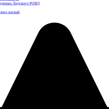
трудники Лидского РОВД
ужил насвай