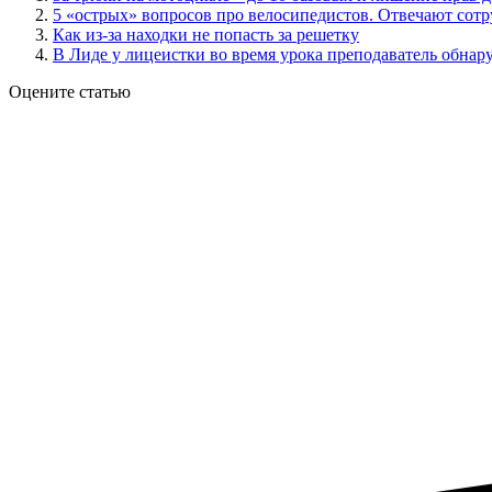
5 «острых» вопросов про велосипедистов. Отвечают со
Как из-за находки не попасть за решетку
В Лиде у лицеистки во время урока преподаватель обнар
Оцените статью