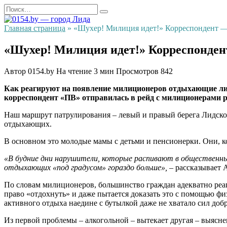
Перейти
Search
к
for:
содержанию
Главная страница
»
«Шухер! Милиция идет!» Корреспондент — 
«Шухер! Милиция идет!» Корреспондент
Автор
0154.by
На чтение
3 мин
Просмотров
842
Как реагируют на появление милиционеров отдыхающие лид
корреспондент «ПВ» отправилась в рейд с милиционерами
Наш маршрут патрулирования – левый и правый берега Лидского 
отдыхающих.
В основном это молодые мамы с детьми и пенсионерки. Они, ко
«В будние дни нарушители, которые распивают в общественных
отдыхающих «под градусом» гораздо больше»,
– рассказывает 
По словам милиционеров, большинство граждан адекватно реагир
право «отдохнуть» и даже пытается доказать это с помощью фи
активного отдыха наедине с бутылкой даже не хватало сил добр
Из первой проблемы – алкогольной – вытекает другая – выясне