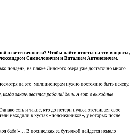
ой ответственности? Чтобы найти ответы на эти вопросы,
Александром Самвеловичем и Виталием Антоновичем.
лько полдень, на пляже Лидского озера уже достаточно много
несмотря на это, милиционерам нужно постоянно быть начеку.
 когда заканчивается рабочий день. А вот в выходные
нако есть и такие, кто до потери пульса отстаивает свое
тели находили в кустах «подснежников», у которых после
 моя баба!»… В посиделках за бутылкой найдется немало