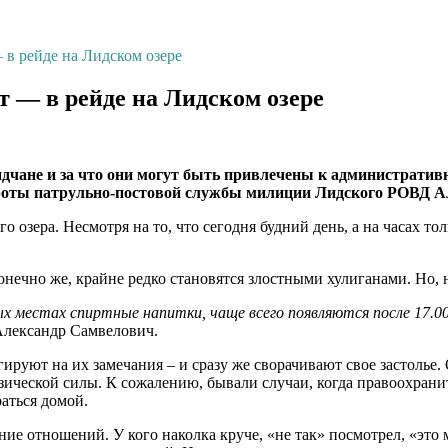
в рейде на Лидском озере
 — в рейде на Лидском озере
чане и за что они могут быть привлечены к административн
 роты патрульно-постовой службы милиции Лидского РОВД 
озера. Несмотря на то, что сегодня будний день, а на часах то
нечно же, крайне редко становятся злостными хулиганами. Но, 
 местах спиртные напитки, чаще всего появляются после 17.00,
Александр Самвелович.
уют на их замечания – и сразу же сворачивают свое застолье. Од
зической силы. К сожалению, бывали случаи, когда правоохрани
аться домой.
ние отношений. У кого наколка круче, «не так» посмотрел, «это