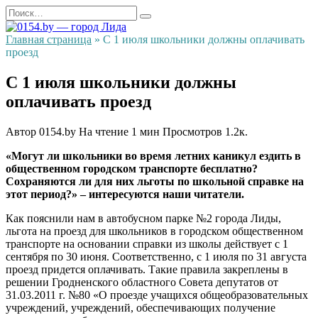
Перейти
Search
к
for:
содержанию
Главная страница
»
С 1 июля школьники должны оплачивать
проезд
С 1 июля школьники должны
оплачивать проезд
Автор
0154.by
На чтение
1 мин
Просмотров
1.2к.
«Могут ли школьники во время летних каникул ездить в
общественном городском транспорте бесплатно?
Сохраняются ли для них льготы по школьной справке на
этот период?» – интересуются наши читатели.
Как пояснили нам в автобусном парке №2 города Лиды,
льгота на проезд для школьников в городском общественном
транспорте на основании справки из школы действует с 1
сентября по 30 июня. Соответственно, с 1 июля по 31 августа
проезд придется оплачивать. Такие правила закреплены в
решении Гродненского областного Совета депутатов от
31.03.2011 г. №80 «О проезде учащихся общеобразовательных
учреждений, учреждений, обеспечивающих получение