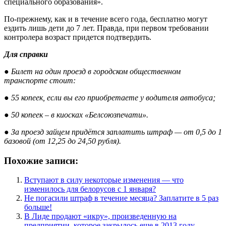
специального образования».
По-прежнему, как и в течение всего года, бесплатно могут
ездить лишь дети до 7 лет. Правда, при первом требовании
контролера возраст придется подтвердить.
Для справки
●
Билет на один проезд в городском общественном
транспорте стоит:
●
55 копеек, если вы его приобретаете у водителя автобуса;
●
50 копеек – в киосках «Белсоюзпечати».
●
За проезд зайцем придётся заплатить штраф — от 0,5 до 1
базовой (от 12,25 до 24,50 рубля).
Похожие записи:
Вступают в силу некоторые изменения — что
изменилось для белорусов с 1 января?
Не погасили штраф в течение месяца? Заплатите в 5 раз
больше!
В Лиде продают «икру», произведенную на
предприятии, которое закрылось еще в 2013 году