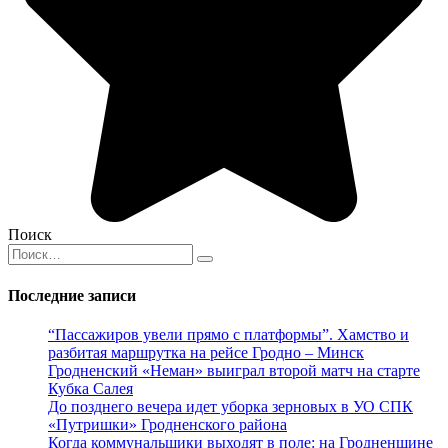
Поиск
Search
for:
Последние записи
“Пассажиров увели прямо с платформы”. Хамство и
разбитая маршрутка на рейсе Гродно – Минск
Гродненский «Неман» выиграл второй матч на старте
Кубка Салея
До позднего вечера идет уборка зерновых в УО СПК
«Путришки» Гродненского района
Когда коммунальщики выходят в поле: на Гродненщине