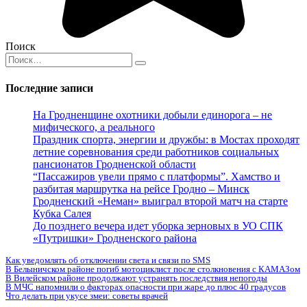
Поиск
Search
for:
Последние записи
На Гродненщине охотники добыли единорога – не
мифического, а реального
Праздник спорта, энергии и дружбы: в Мостах проходят
летние соревнования среди работников социальных
пансионатов Гродненской области
“Пассажиров увели прямо с платформы”. Хамство и
разбитая маршрутка на рейсе Гродно – Минск
Гродненский «Неман» выиграл второй матч на старте
Кубка Салея
До позднего вечера идет уборка зерновых в УО СПК
«Путришки» Гродненского района
Как уведомлять об отключении света и связи по SMS
В Белыничском районе погиб мотоциклист после столкновения с КАМАЗом
В Вилейском районе продолжают устранять последствия непогоды
В МЧС напомнили о факторах опасности при жаре до плюс 40 градусов
Что делать при укусе змеи: советы врачей