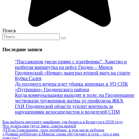
Поиск
Search
for:
Последние записи
“Пассажиров увели прямо с платформы”. Хамство и
разбитая маршрутка на рейсе Гродно – Минск
Гродненский «Неман» выиграл второй матч на старте
Кубка Салея
До позднего вечера идет уборка зерновых в УО СПК
«Путришки» Гродненского района
Когда коммунальщики выходят в поле: на Гродненщине
чествовали тружеников жатвы от профсоюза ЖКХ
ГАИ Гродненской области усилит контроль за
нарушениями велосипедистов и водителей СПМ
Как выбрать интернет-эквайринг для бизнеса в Беларуси в 2026 году
Что делать при укусе змеи: советы врачей
ДТП на Гомельщине: трое погибших, в том числе ребенок
«Домики хоббитов» в Минске снова обсуждают в сети – что о них
известно?