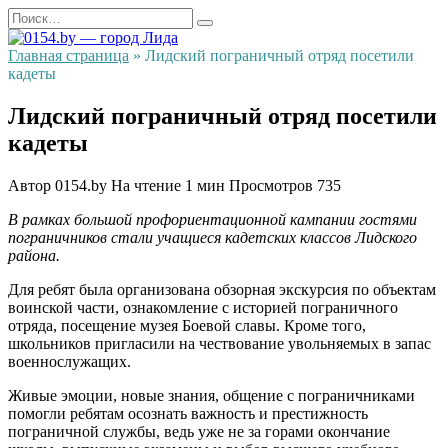
Перейти
Search
к
for:
содержанию
Главная страница
»
Лидский пограничный отряд посетили
кадеты
Лидский пограничный отряд посетили
кадеты
Автор
0154.by
На чтение
1 мин
Просмотров
735
В рамках большой профориентационной кампании гостями
пограничников стали учащиеся кадетских классов Лидского
района.
Для ребят была организована обзорная экскурсия по объектам
воинской части, ознакомление с историей пограничного
отряда, посещение музея Боевой славы. Кроме того,
школьников пригласили на чествование увольняемых в запас
военнослужащих.
Живые эмоции, новые знания, общение с пограничниками
помогли ребятам осознать важность и престижность
пограничной службы, ведь уже не за горами окончание