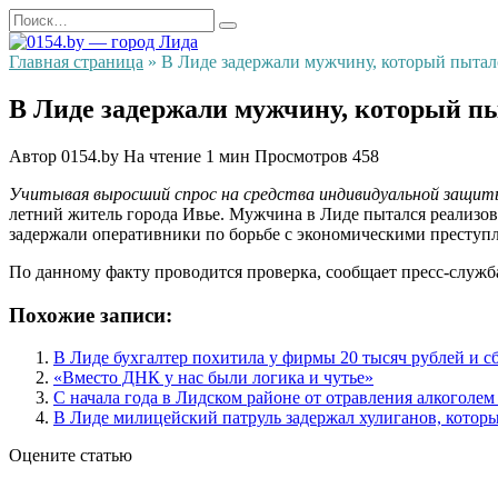
Перейти
Search
к
for:
содержанию
Главная страница
»
В Лиде задержали мужчину, который пытал
В Лиде задержали мужчину, который п
Автор
0154.by
На чтение
1 мин
Просмотров
458
Учитывая выросший спрос на средства индивидуальной защит
летний житель города Ивье. Мужчина в Лиде пытался реализова
задержали оперативники по борьбе с экономическими престу
По данному факту проводится проверка, сообщает пресс-служ
Похожие записи:
В Лиде бухгалтер похитила у фирмы 20 тысяч рублей и с
«Вместо ДНК у нас были логика и чутье»
С начала года в Лидском районе от отравления алкоголем
В Лиде милицейский патруль задержал хулиганов, котор
Оцените статью