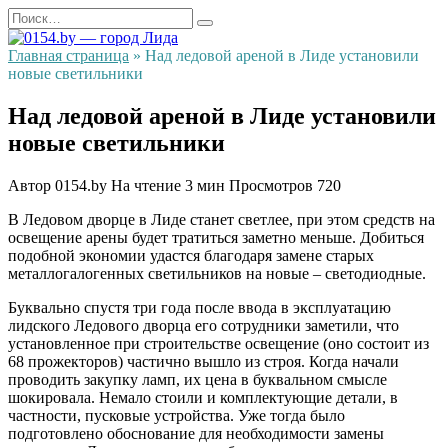
Перейти
Search
к
for:
содержанию
Главная страница
»
Над ледовой ареной в Лиде установили
новые светильники
Над ледовой ареной в Лиде установили
новые светильники
Автор
0154.by
На чтение
3 мин
Просмотров
720
В Ледовом дворце в Лиде станет светлее, при этом средств на
освещение арены будет тратиться заметно меньше. Добиться
подобной экономии удастся благодаря замене старых
металлогалогенных светильников на новые – светодиодные.
Буквально спустя три года после ввода в эксплуатацию
лидского Ледового дворца его сотрудники заметили, что
установленное при строительстве освещение (оно состоит из
68 прожекторов) частично вышло из строя. Когда начали
проводить закупку ламп, их цена в буквальном смысле
шокировала. Немало стоили и комплектующие детали, в
частности, пусковые устройства. Уже тогда было
подготовлено обоснование для необходимости замены