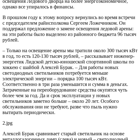
освещения Ледового дворца на более энергоэкономичное,
однако все упиралось в финансы.
В прошлом году к этому вопросу вернулись во время встречи
с председателем райисполкома Сергеем Ложечником. Он
поддержал предложение о замене освещения ледовой арены:
на эти работы было выделено из районного бюджета 96 тысяч
рублей.
– Только на освещение арены мы тратили около 300 тысяч кВт
в год, то есть 120-130 тысяч рублей, – рассказывает инженер-
энергетик Лидской детско-юношеской спортивной школы по
хоккею с шайбой Алексей Бурак. – Для работы новых
светодиодных светильников потребуется меньше
электрической энергии – порядка 100 тысяч кВт.
Соответственно в три раза уменьшится и сумма в деньгах.
Затраченные на переоборудование средства окупятся чуть
более чем за год. Да и срок эксплуатации у новых
светильников заметно больше – около 20 лет. Особого
обслуживания они не требуют, разве что пыль нужно
вытирать периодически.
2.jpg
Алексей Бурак сравнивает старый светильник на основе
металлогалогенных ламп (слева) и новый – светодиодный.