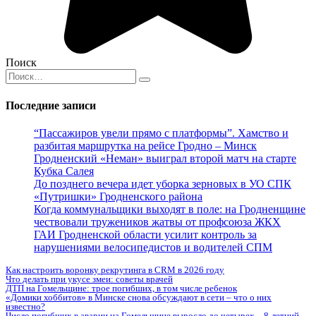
Поиск
Search
for:
Последние записи
“Пассажиров увели прямо с платформы”. Хамство и
разбитая маршрутка на рейсе Гродно – Минск
Гродненский «Неман» выиграл второй матч на старте
Кубка Салея
До позднего вечера идет уборка зерновых в УО СПК
«Путришки» Гродненского района
Когда коммунальщики выходят в поле: на Гродненщине
чествовали тружеников жатвы от профсоюза ЖКХ
ГАИ Гродненской области усилит контроль за
нарушениями велосипедистов и водителей СПМ
Как настроить воронку рекрутинга в CRM в 2026 году
Что делать при укусе змеи: советы врачей
ДТП на Гомельщине: трое погибших, в том числе ребенок
«Домики хоббитов» в Минске снова обсуждают в сети – что о них
известно?
Число погибших в аварии на Гомельщине выросло до четырех – 8-летний