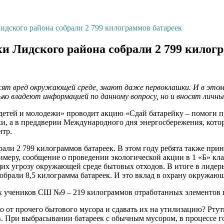
идского района собрали 2 799 килограммов батареек
и Лидского района собрали 2 799 килог
т вред окружающей среде, знают даже первоклашки. И в этом к
ко владеют информацией по данному вопросу, но и вносят личны
етей и молодежи» проводит акцию «Сдай батарейку – помоги пр
, а в преддверии Международного дня энергосбережения, котор
нтр.
али 2 799 килограммов батареек. В этом году ребята также при
имеру, сообщение о проведении экологической акции в 1 «Б» к
их угрозу окружающей среде бытовых отходов. В итоге в лиде
собрали 8,5 килограмма батареек. И это вклад в охрану окружаю
ех учеников СШ №9 – 219 килограммов отработанных элементов 
 от прочего бытового мусора и сдавать их на утилизацию? Ртуть
. При выбрасывании батареек с обычным мусором, в процессе г