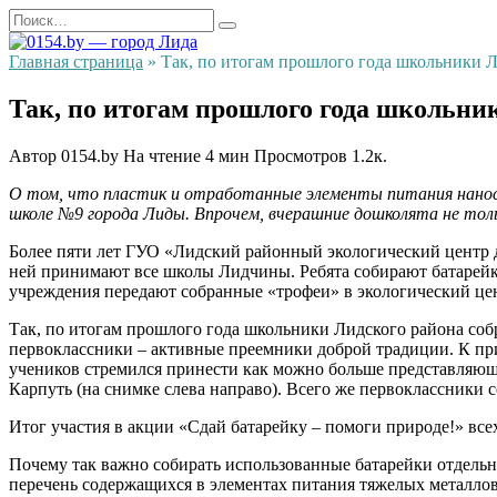
Перейти
Search
к
for:
содержанию
Главная страница
»
Так, по итогам прошлого года школьники Л
Так, по итогам прошлого года школьник
Автор
0154.by
На чтение
4 мин
Просмотров
1.2к.
О том, что пластик и отработанные элементы питания нанося
школе №9 города Лиды. Впрочем, вчерашние дошколята не толь
Более пяти лет ГУО «Лидский районный экологический центр д
ней принимают все школы Лидчины. Ребята собирают батарейки
учреждения передают собранные «трофеи» в экологический це
Так, по итогам прошлого года школьники Лидского района собр
первоклассники – активные преемники доброй традиции. К пр
учеников стремился принести как можно больше представляющ
Карпуть (на снимке слева направо). Всего же первоклассники 
Итог участия в акции «Сдай батарейку – помоги природе!» вс
Почему так важно собирать использованные батарейки отдельно
перечень содержащихся в элементах питания тяжелых металлов