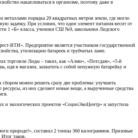
 свойство накапливаться в организме, поэтому даже в
ми металлами порядка 20 квадратных метров земли, где могло
ную задачку. При условии, что один элемент питания весит от
 дети 1 «Б» класса, ученики СШ №9, школьники Лидского
рест-ВТИ». Предприятие является участником государственной
войства, утилизацию батареек и трубчатых ламп.
ах торговли Лиды – таких, как «Алми», «Потсдам», «5-й
ь, идя в магазин, захватить с собой ненужную батарейку и
х сбором можно решить сразу две проблемы: улучшить
е ресурсы, из них сделают новые вещи, а вырученные средства
мся.
ных и экологических проектов «СоциоЭкоЦентр» и запустила
оги природе!», составил 2 тонны 360 килограммов. Призовые
 Итог таков.