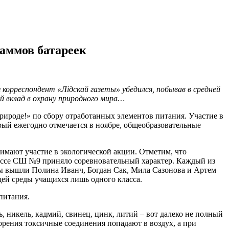
раммов батареек
орреспондент «Лідскай газеты» убедился, побывав в средней
й вклад в охрану природного мира…
ироде!» по сбору отработанных элементов питания. Участие в
ый ежегодно отмечается в ноябре, общеобразовательные
нимают участие в экологической акции. Отметим, что
лассе СШ №9 приняло соревновательный характер. Каждый из
ры вышли Полина Иванч, Богдан Сак, Мила Сазонова и Артем
щей среды учащихся лишь одного класса.
питания.
, никель, кадмий, свинец, цинк, литий – вот далеко не полный
орения токсичные соединения попадают в воздух, а при