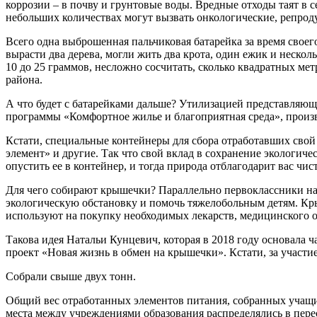
коррозии – в почву и грунтовые воды. Вредные отходы таят в 
небольших количествах могут вызвать онкологические, репрод
Всего одна выброшенная пальчиковая батарейка за время своего
вырасти два дерева, могли жить два крота, один ежик и нескол
10 до 25 граммов, несложно сосчитать, сколько квадратных ме
района.
А что будет с батарейками дальше? Утилизацией представляю
программы «Комфортное жилье и благоприятная среда», произв
Кстати, специальные контейнеры для сбора отработавших свой
элемент» и другие. Так что свой вклад в сохранение экологич
опустить ее в контейнер, и тогда природа отблагодарит вас чи
Для чего собирают крышечки? Параллельно первоклассники на
экологическую обстановку и помочь тяжелобольным детям. Кры
используют на покупку необходимых лекарств, медицинского 
Такова идея Натальи Кунцевич, которая в 2018 году основала
проект «Новая жизнь в обмен на крышечки». Кстати, за участ
Собрали свыше двух тонн.
Общий вес отработанных элементов питания, собранных учащим
места между учреждениями образования распределялись в перес