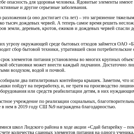
себе опасность для здоровья человека. Ядовитые элементы имеют
уктивные и другие серьезные заболевания.
 разложения (а оно достигает ста лет) – это загрязнение тяжелы
ько тысяч дождевых червей. А теперь самое время решить неслож
тров земли, деревьев, кротов, ежиков и дождевых червей спасли
щих угрозу окружающей среде бытовых отходов займется ОАО «Б
одит сбор бытовой техники, утратившей свои потребительские с
 срок элементов питания установлены во многих крупных объект
еской обстановки может внести каждый лидчанин. Достаточно лиш
стыми воздухом, водой и почвой.
собирали два пятилитровых контейнера крышек. Заметим, что и
шки пойдут на переработку, и, не тратя на производство лишни
оборудования или средств реабилитации детям, в них нуждающи
 частное учреждение по реализации социальных, благотворитель
ие в нем в 2019 году СШ №9 награждена благодарностью.
ися школ Лидского района в ходе акции «Сдай батарейку – пом
чете количества сданных элементов питания на одного ученика.