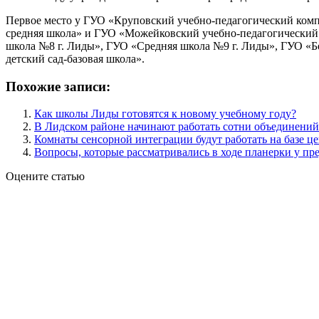
Первое место у ГУО «Круповский учебно-педагогический компл
средняя школа» и ГУО «Можейковский учебно-педагогический к
школа №8 г. Лиды», ГУО «Средняя школа №9 г. Лиды», ГУО «Б
детский сад-базовая школа».
Похожие записи:
Как школы Лиды готовятся к новому учебному году?
В Лидском районе начинают работать сотни объединений
Комнаты сенсорной интеграции будут работать на базе це
Вопросы, которые рассматривались в ходе планерки у пр
Оцените статью