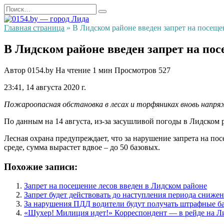
Перейти
Search
к
for:
содержанию
Главная страница
»
В Лидском районе введен запрет на посеще
В Лидском районе введен запрет на по
Автор
0154.by
На чтение
1 мин
Просмотров
527
23:41, 14 августа 2020 г.
Пожароопасная обстановка в лесах и торфяниках вновь напря
По данным на 14 августа, из-за засушливой погоды в Лидском 
Лесная охрана предупреждает, что за нарушение запрета на п
среде, сумма вырастет вдвое – до 50 базовых.
Похожие записи:
Запрет на посещение лесов введен в Лидском районе
Запрет будет действовать до наступления периода сниже
За нарушения ПДД водители будут получать штрафные б
«Шухер! Милиция идет!» Корреспондент — в рейде на Л