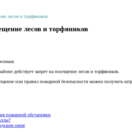
ние лесов и торфяников
сещение лесов и торфяников
женная.
районе действует запрет на посещение лесов и торфяников.
осещение или правил пожарной безопасности можно получить шт
ния пожарной обстановки
аллы?
идском озере