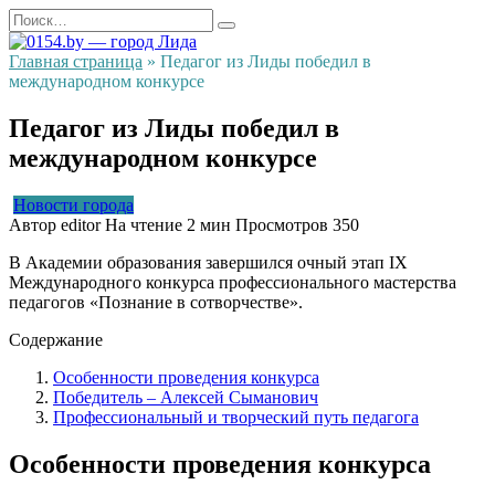
Перейти
Search
к
for:
содержанию
Главная страница
»
Педагог из Лиды победил в
международном конкурсе
Педагог из Лиды победил в
международном конкурсе
Новости города
Автор
editor
На чтение
2 мин
Просмотров
350
В Академии образования завершился очный этап IX
Международного конкурса профессионального мастерства
педагогов «Познание в сотворчестве».
Содержание
Особенности проведения конкурса
Победитель – Алексей Сыманович
Профессиональный и творческий путь педагога
Особенности проведения конкурса