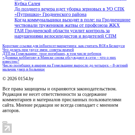
Кубка Салея
До позднего вечера идет уборка зерновых в УО СПК
«Путришки» Гродненского района
Когда коммунальщики выходят в поле: на Гродненщине
чествовали тружеников жатвы от профсоюза ЖКХ
ГАИ Гродненской области усилит контроль за
нарушениями велосипедистов и водителей СПМ
Короткие ссылки для influencer-маркетинга: как считать ROI в Беларуси
Что делать при укусе змеи: советы врачей
ДТП на Гомельщине: трое погибших, в том числе ребенок
«Домики хоббитов» в Минске снова обсуждают в сети – что о них
известно?
Число погибших в аварии на Гомельщине выросло до четырех – 8-летний
мальчик умер в больнице
© 2026 0154.by
Все права защищены и охраняются законодательством.
Редакция не несет ответственности за содержание
комментариев и материалов присланных пользователями
сайта. Мнение редакции не всегда совпадает с мнением
авторов.